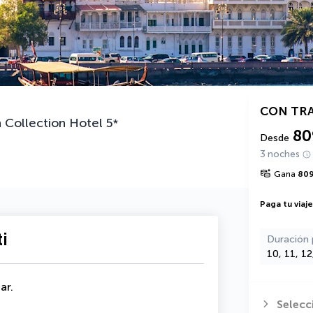
CON TR
 Collection Hotel
5
*
80
Desde
3 noches
Gana
80
Paga tu viaj
i
Duración 
10, 11, 1
ar.
Selecc