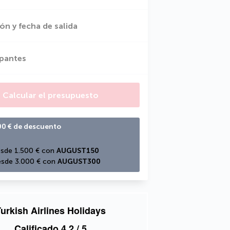
ón y fecha de salida
ipantes
Calcular el presupuesto
00 € de descuento
sde 1.500 € con 
AUGUST150
sde 3.000 € con 
AUGUST300
urkish Airlines Holidays
Calificado
4,2
/ 5