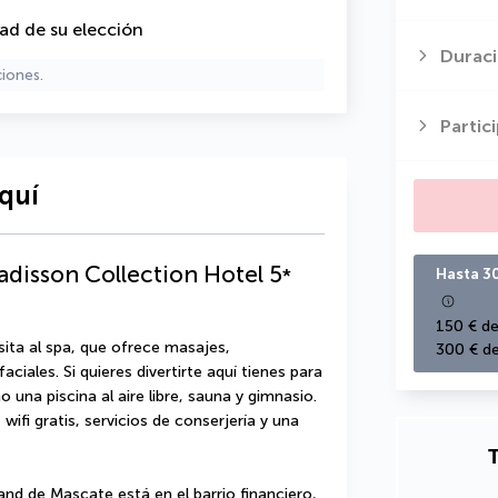
dad de su elección
Duraci
ciones.
Partic
quí
disson Collection Hotel
5
*
Hasta 3
150 € de
sita al spa, que ofrece masajes, 
300 € de
iales. Si quieres divertirte aquí tienes para 
 una piscina al aire libre, sauna y gimnasio. 
fi gratis, servicios de conserjería y una 
T
d de Mascate está en el barrio financiero, 