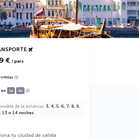
ANSPORTE
9 €
/ pers
9
+
Millas
e en
2x
4x
posible de la estancia
3, 4, 5, 6, 7, 8, 9,
2, 13 o 14 noches
iona tu ciudad de salida