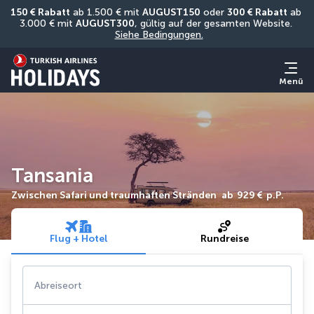
150 € Rabatt
 ab 1.500 € mit 
AUGUST150
 oder 
300 € Rabatt
 ab 
3.000 € mit 
AUGUST300
, gültig auf der gesamten Website. 
Siehe Bedingungen.
Menü
Tansania
Zwischen Safari und traumhaften Stränden
ab
929 €
p.P.
Flug + Hotel
Rundreise
Abreiseort