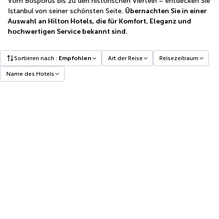
Vom Bosporus bis zu den historischen Vierteln – entdecken Sie
Istanbul von seiner schönsten Seite.
Übernachten Sie in einer
Auswahl an Hilton Hotels, die für Komfort, Eleganz und
hochwertigen Service bekannt sind.
Sortieren nach
:
Empfohlen
Art der Reise
Reisezeitraum
Name des Hotels