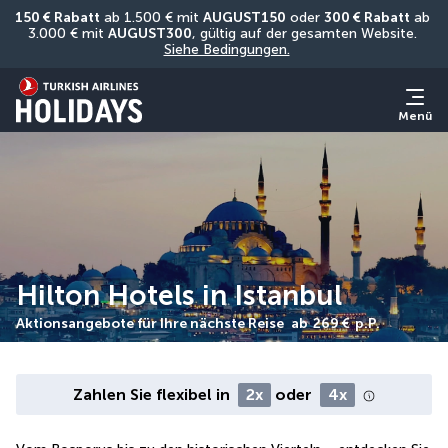
150 € Rabatt
 ab 1.500 € mit 
AUGUST150
 oder 
300 € Rabatt
 ab 
3.000 € mit 
AUGUST300
, gültig auf der gesamten Website. 
Siehe Bedingungen.
Menü
Hilton Hotels in Istanbul
Aktionsangebote für Ihre nächste Reise
ab
269 €
p.P.
Zahlen Sie flexibel in
2x
oder
4x