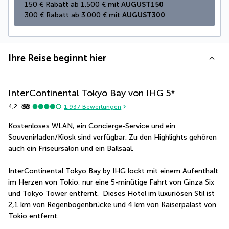
150 € Rabatt ab 1.500 € mit 
AUGUST150
300 € Rabatt ab 3.000 € mit 
AUGUST300
Ihre Reise beginnt hier
InterContinental Tokyo Bay von IHG
5
*
4,2
1.937
Bewertungen
Kostenloses WLAN, ein Concierge-Service und ein 
Souvenirladen/Kiosk sind verfügbar. Zu den Highlights gehören 
auch ein Friseursalon und ein Ballsaal.
InterContinental Tokyo Bay by IHG lockt mit einem Aufenthalt 
im Herzen von Tokio, nur eine 5-minütige Fahrt von Ginza Six 
und Tokyo Tower entfernt.  Dieses Hotel im luxuriösen Stil ist 
2,1 km von Regenbogenbrücke und 4 km von Kaiserpalast von 
Tokio entfernt.