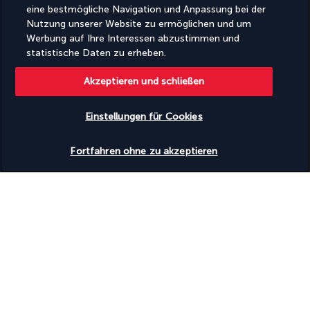
eine bestmögliche Navigation und Anpassung bei der
Turkish Airlines Holidays
Nutzung unserer Website zu ermöglichen und um
Werbung auf Ihre Interessen abzustimmen und
Bewertet
4,2
/ 5
statistische Daten zu erheben.
Akzeptieren und schließen
Basierend auf
948
Meinungen
Einstellungen für Cookies
Verfügbarkeit überprüfen
Fortfahren ohne zu akzeptieren
Unsere Experten stehen Ihnen zur Seite
(+49) 71197803026
Montag bis Freitag von 10:00 bis 20:00 Uhr. Samstag und
Sonntag von 10:00 bis 18:00 Uhr verfügbar (am Wochenende
nur auf Englisch)
(Deutsche Nummer, Tarif je nach Betreiber)