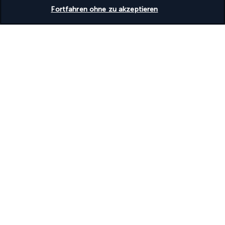
Verfügbarkeit überprüfen
Fortfahren ohne zu akzeptieren
Turkish Airlines Holidays
Bewertet
4,2
/ 5
Basierend auf
953
Meinungen
Unsere Experten stehen Ihnen zur Seite
(+49) 71197803026