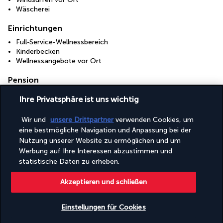
Wäscherei
Einrichtungen
Full-Service-Wellnessbereich
Kinderbecken
Wellnessangebote vor Ort
Pension
Inbegriffenes Frühstück
Ihre Privatsphäre ist uns wichtig
Inbegriffenes Frühstücksbuffet
Wir und
unsere Drittpartner
verwenden Cookies, um
+ Mehr Dienstleistungen
eine bestmögliche Navigation und Anpassung bei der
Nutzung unserer Website zu ermöglichen und um
Werbung auf Ihre Interessen abzustimmen und
Ihr Angebot
statistische Daten zu erheben.
Akzeptieren und schließen
Entdecken Sie dieses wunderschöne
Reiseziel
Einstellungen für Cookies
Nützliche Informationen