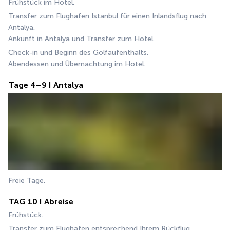
Frühstück im Hotel.
Transfer zum Flughafen Istanbul für einen Inlandsflug nach 
Antalya.
Ankunft in Antalya und Transfer zum Hotel.
Check-in und Beginn des Golfaufenthalts.
Abendessen und Übernachtung im Hotel.
Tage 4–9 I Antalya
Freie Tage.
TAG 10 I Abreise
Frühstück.
Transfer zum Flughafen entsprechend Ihrem Rückflug.