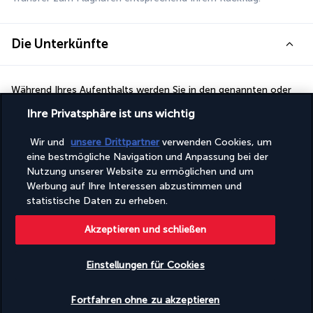
Die Unterkünfte
Während Ihres Aufenthalts werden Sie in den genannten oder 
gleichwertigen 5*-Hotels untergebracht:
Ihre Privatsphäre ist uns wichtig
Istanbul: 
Crowne Plaza Old City 5* oder gleichwertig
Wir und
unsere Drittpartner
verwenden Cookies, um
Antalya:
 Sirene Belek Hotel 5* oder gleichwertig
eine bestmögliche Navigation und Anpassung bei der
Nutzung unserer Website zu ermöglichen und um
Werbung auf Ihre Interessen abzustimmen und
Ihre Formel
statistische Daten zu erheben.
Gut zu wissen
Akzeptieren und schließen
Einstellungen für Cookies
Nützliche Informationen
Verfügbarkeit überprüfen
Fortfahren ohne zu akzeptieren