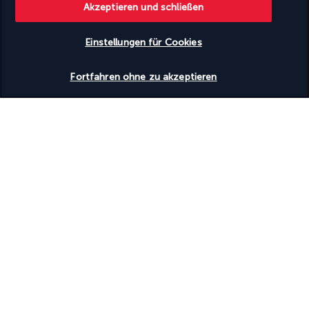
Übernachtung im Hotel.
Akzeptieren und schließen
Praktische Informationen:
Einstellungen für Cookies
- 
Transferzeit zwischen dem Flughafen Krabi und Koh Lanta 
(Transfer + Fähre): 
ca. 2 Stunden
.
Verfügbarkeit überprüfen
Fortfahren ohne zu akzeptieren
Tag 8 und 9 | Koh Lanta
Frühstück im Hotel. Die Tage stehen Ihnen völlig frei zur 
Verfügung
, um die herrlichen Strände von Koh Lanta zu 
genießen, am Pool zu entspannen oder die Einrichtungen Ihres 
Hotels zu nutzen – ganz nach Ihren Wünschen.
Inklusive Mahlzeiten: Frühstück
Übernachtungen im Hotel.