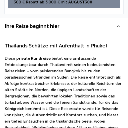
300 € Rabatt ab 3.000 € mit 
AUGUST300
Ihre Reise beginnt hier
Thailands Schätze mit Aufenthalt in Phuket
Diese 
private Rundreise
 bietet eine umfassende 
Entdeckungstour durch Thailand mit seinen bedeutendsten 
Reisezielen – vom pulsierenden Bangkok bis zu den 
paradiesischen Stränden im Süden. Die Reise entfaltet sich als 
Abfolge kontrastreicher Erlebnisse: der kulturelle Reichtum der 
alten Städte im Norden, die üppigen Landschaften der 
Bergregionen, die bewahrten lokalen Traditionen sowie das 
türkisfarbene Wasser und die feinen Sandstrände, für die das 
Königreich berühmt ist. Diese Reiseroute wurde für Reisende 
konzipiert, die Authentizität und Komfort suchen, und bietet 
ein tiefes Eintauchen in die thailändische Seele, wobei 
Besinnlichkeit, Wohlbefinden und dem Alltag entfliehen einen 