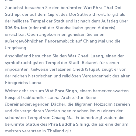
Zunächst besuchen Sie den berühmten
 Wat Phra That Doi 
Suthep
, der auf dem Gipfel des Doi Suthep thront. Er gilt als 
der heiligste Tempel der Stadt und ist nach dem Aufstieg über 
306 Stufen
 (oder mit der Standseilbahn gegen Aufpreis) 
erreichbar. Oben angekommen genießen Sie einen 
außergewöhnlichen Panoramablick auf Chiang Mai und die 
Umgebung.
Anschließend besuchen Sie den 
Wat Chedi Luang
, einen der 
symbolträchtigsten Tempel der Stadt. Bekannt für seinen 
imposanten, teilweise verfallenen Chedi (Stupa), zeugt er von 
der reichen historischen und religiösen Vergangenheit des alten 
Königreichs Lanna.
Weiter geht es zum 
Wat Phra Singh
, einem bemerkenswerten 
Beispiel traditioneller Lanna-Architektur. Seine 
übereinanderliegenden Dächer, die filigranen Holzschnitzereien 
und die vergoldeten Verzierungen machen ihn zu einem der 
schönsten Tempel von Chiang Mai. Er beherbergt zudem die 
berühmte 
Statue des Phra Buddha Sihing
, die als eine der am 
meisten verehrten in Thailand gilt.