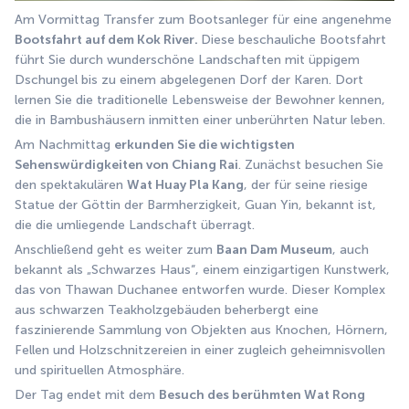
Am Vormittag Transfer zum Bootsanleger für eine angenehme
Bootsfahrt auf dem Kok River. 
Diese beschauliche Bootsfahrt 
führt Sie durch wunderschöne Landschaften mit üppigem 
Dschungel bis zu einem abgelegenen Dorf der Karen. Dort 
lernen Sie die traditionelle Lebensweise der Bewohner kennen, 
die in Bambushäusern inmitten einer unberührten Natur leben.
Am Nachmittag 
erkunden Sie die wichtigsten 
Sehenswürdigkeiten von Chiang Rai
. Zunächst besuchen Sie 
den spektakulären 
Wat Huay Pla Kang
, der für seine riesige 
Statue der Göttin der Barmherzigkeit, Guan Yin, bekannt ist, 
die die umliegende Landschaft überragt.
Anschließend geht es weiter zum 
Baan Dam Museum
, auch 
bekannt als „Schwarzes Haus“, einem einzigartigen Kunstwerk, 
das von Thawan Duchanee entworfen wurde. Dieser Komplex 
aus schwarzen Teakholzgebäuden beherbergt eine 
faszinierende Sammlung von Objekten aus Knochen, Hörnern, 
Fellen und Holzschnitzereien in einer zugleich geheimnisvollen 
und spirituellen Atmosphäre.
Der Tag endet mit dem 
Besuch des berühmten Wat Rong 