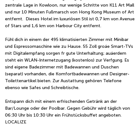
zentrale Lage in Kowloon, nur wenige Schritte von K11 Art Mall 
und nur 10 Minuten Fußmarsch von Hong Kong Museum of Art 
entfernt.  Dieses Hotel im luxuriösen Stil ist 0,7 km von Avenue 
of Stars und 1,6 km von Harbour City entfernt.
Fühl dich in einem der 495 klimatisierten Zimmer mit Minibar 
und Espressomaschine wie zu Hause. 55 Zoll groáe Smart-TVs 
mit Digitalempfang sorgen fr gute Unterhaltung; auáerdem 
steht ein WLAN-Internetzugang (kostenlos) zur Verfgung. Es 
sind eigene Badezimmer mit Badewannen und Duschen 
(separat) vorhanden, die Komfortbadewannen und Designer-
Toilettenartikel bieten. Zur Austattung gehören Telefone 
ebenso wie Safes und Schreibtische.
Entspann dich mit einem erfrischenden Getränk an der 
Bar/Lounge oder der Poolbar. Gegen Gebühr wird täglich von 
06:30 Uhr bis 10:30 Uhr ein Frühstücksbuffet angeboten. 
LOCALIZE