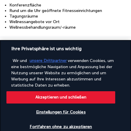
Konferenzfläche
Rund um die Uhr geöffnete Fitnesseinrichtungen
Tagungsräume
Wellnessangebote vor Ort
Wellnessbehandlungsraum/-räume
Entdecken Sie dieses wunderschöne
Reiseziel
Ihre Privatsphäre ist uns wichtig
Wir und
unsere Drittpartner
verwenden Cookies, um
Nützliche Informationen
eine bestmögliche Navigation und Anpassung bei der
Nutzung unserer Website zu ermöglichen und um
Werbung auf Ihre Interessen abzustimmen und
statistische Daten zu erheben.
Turkish Airlines Holidays
Akzeptieren und schließen
Bewertet
4,2
/ 5
Einstellungen für Cookies
Verfügbarkeit überprüfen
Fortfahren ohne zu akzeptieren