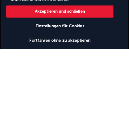
moderne Skulpturen und natürliche Landschaften kombiniert.
Akzeptieren und schließen
Mittagessen nicht inbegriffen.
Abendessen in Ihrem Ryokan inbegriffen.
Einstellungen für Cookies
Übernachtung in Hakone.
Tag 13 | Ankunft in Tokio
Fortfahren ohne zu akzeptieren
Frühstück im Hotel.
Abfahrt nach Tokio mit dem JR-Zug (ca. 1h30).
Tag zur freien Verfügung in Tokio.
Besichtigungsvorschläge: Erkunden Sie die lebhaften Stadtteile 
Shibuya mit seiner berühmten Kreuzung und Harajuku, ein 