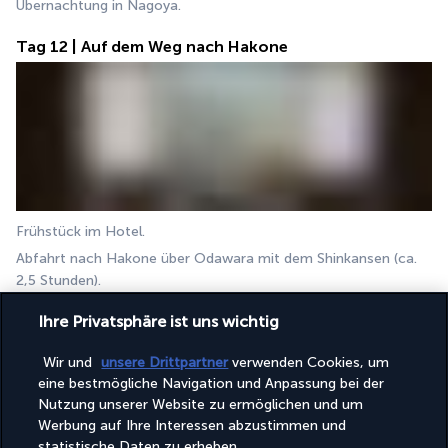
Übernachtung in Nagoya.
Tag 12 | Auf dem Weg nach Hakone
Frühstück im Hotel.
Abfahrt nach Hakone über Odawara mit dem Shinkansen (ca. 
2,5 Stunden).
Zeit zur freien Verfügung, um Hakone zu erkunden und die 
Ihre Privatsphäre ist uns wichtig
Thermalquellen zu genießen.
Besichtigungsvorschläge: Kreuzfahrt auf dem Ashi-See, die bei 
Wir und
unsere Drittpartner
verwenden Cookies, um
klarem Wetter einen außergewöhnlichen Blick auf den Fuji 
eine bestmögliche Navigation und Anpassung bei der
bietet. Seilbahn nach Owakudani, einem aktiven Vulkantal, das 
Nutzung unserer Website zu ermöglichen und um
für seine Fumarolen und in Schwefelquellen gekochten 
Werbung auf Ihre Interessen abzustimmen und
schwarzen Eier bekannt ist. Hakone Open-Air-Museum, das 
statistische Daten zu erheben.