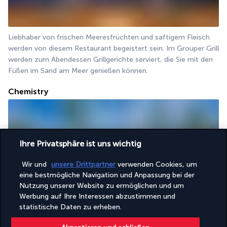
Liebhaber von frischen Meeresfrüchten und saftigem Fleisch 
werden von diesem Restaurant begeistert sein. Im Grouper Grill 
werden zum Abendessen Grillgerichte serviert, die Sie mit den 
Füßen im Sand am Meer genießen können.
Chemistry
Ihre Privatsphäre ist uns wichtig
Wir und
unsere Drittpartner
verwenden Cookies, um
eine bestmögliche Navigation und Anpassung bei der
Nutzung unserer Website zu ermöglichen und um
Trinken Sie mit Blick auf das türkisfarbene Wasser bunte 
Werbung auf Ihre Interessen abzustimmen und
Cocktails in dieser schicken Bar. Sie können auch alkoholfreie 
statistische Daten zu erheben.
Getränke oder internationale Alkohole bestellen. Die Bar liegt 
ideal zwischen Pool und Strand.