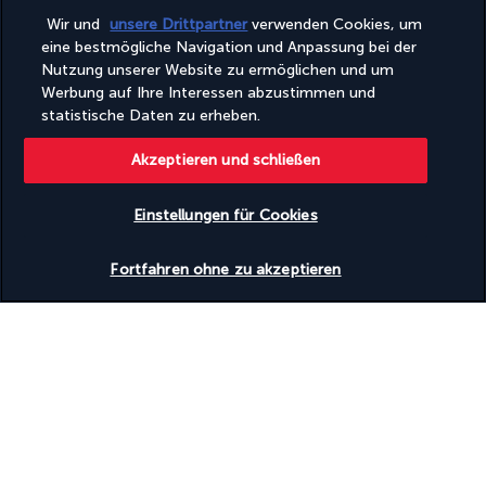
Wir und
unsere Drittpartner
verwenden Cookies, um
eine bestmögliche Navigation und Anpassung bei der
Nutzung unserer Website zu ermöglichen und um
Turkish Airlines Holidays
Werbung auf Ihre Interessen abzustimmen und
statistische Daten zu erheben.
Bewertet
4,2
/ 5
Akzeptieren und schließen
Basierend auf
950
Meinungen
Einstellungen für Cookies
Verfügbarkeit überprüfen
Fortfahren ohne zu akzeptieren
Unsere Experten stehen Ihnen zur Seite
(+49) 71197803026
Montag bis Freitag von 10:00 bis 20:00 Uhr. Samstag und
Sonntag von 10:00 bis 18:00 Uhr verfügbar (am Wochenende