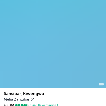
Sansibar, Kiwengwa
Melia Zanzibar
5
*
4,6
3.345
Bewertungen