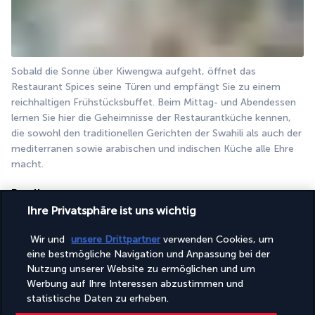
Sobald die Sonne über Kiwengwa aufgeht, öffnet das 
Restaurant Spices seine Türen und empfängt Sie zu einem 
reichhaltigen Frühstücksbuffet. Beim Mittag- und Abendessen 
lernen Sie hier die Geheimnisse der Restaurantküche kennen, 
die sowohl den traditionellen Gerichten der Swahili als auch der 
mediterranen sowie arabischen und indischen Küche alle Ehre 
macht.
Poolbar
Ihre Privatsphäre ist uns wichtig
Wir und
unsere Drittpartner
verwenden Cookies, um
eine bestmögliche Navigation und Anpassung bei der
Nutzung unserer Website zu ermöglichen und um
Werbung auf Ihre Interessen abzustimmen und
statistische Daten zu erheben.