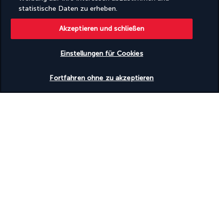
statistische Daten zu erheben.
Akzeptieren und schließen
Basierend auf
945
Meinungen
Einstellungen für Cookies
Verfügbarkeit überprüfen
Fortfahren ohne zu akzeptieren
Unsere Experten stehen Ihnen zur Seite
(+49) 71197803026
Montag bis Freitag von 10:00 bis 20:00 Uhr. Samstag und
Sonntag von 10:00 bis 18:00 Uhr verfügbar (am Wochenende
nur auf Englisch)
(Deutsche Nummer, Tarif je nach Betreiber)
Produktnummer: 507018