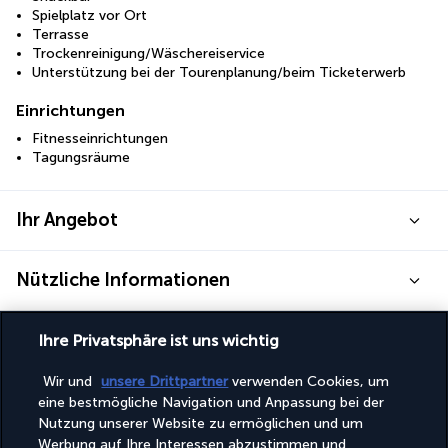
Spielplatz vor Ort
Terrasse
Trockenreinigung/Wäschereiservice
Unterstützung bei der Tourenplanung/beim Ticketerwerb
Einrichtungen
Fitnesseinrichtungen
Tagungsräume
Ihr Angebot
Nützliche Informationen
Ihre Privatsphäre ist uns wichtig
Wir und
unsere Drittpartner
verwenden Cookies, um
Turkish Airlines Holidays
eine bestmögliche Navigation und Anpassung bei der
Nutzung unserer Website zu ermöglichen und um
Bewertet
4,2
/ 5
Werbung auf Ihre Interessen abzustimmen und