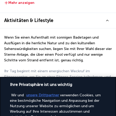
Mehr anzeigen
Aktivitäten & Lifestyle
Wenn Sie einen Aufenthalt mit sonnigen Badetagen und 
Ausflügen in die herrliche Natur und zu den kulturellen 
Sehenswürdigkeiten suchen, liegen Sie mit Ihrer Wahl dieser vier 
Sterne-Anlage, die über einen Pool verfügt und nur wenige 
Schritte vom Strand entfernt ist, genau richtig.
Ihr Tag beginnt mit einem energischen Weckruf im 
Fitnesscenter, wo Sie an einer Fitness-Session teilnehmen, und 
geht weiter im Pool, wo Sie sich erfrischen. Wenn Sie weite 
Ihre Privatsphäre ist uns wichtig
grüne Landschaften lieben und gerne schwimmen gehen, 
können Sie die abgelegenen Buchten und den Nationalpark 
Wir und
unsere Drittpartner
verwenden Cookies, um
Khao Phra Thaeo erkunden, ein geschütztes Naturreservat, 
eine bestmögliche Navigation und Anpassung bei der
das einen Besuch absolut wert ist. Um den Tag mit einem 
Nutzung unserer Website zu ermöglichen und um
weiteren Highlight zu krönen, lassen Sie sich durch eine 
Werbung auf Ihre Interessen abzustimmen und