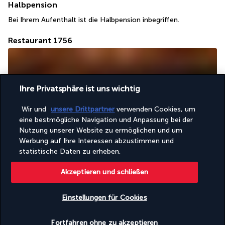
Halbpension
Bei Ihrem Aufenthalt ist die Halbpension inbegriffen.
Restaurant 1756
Ihre Privatsphäre ist uns wichtig
Wir und
unsere Drittpartner
verwenden Cookies, um
eine bestmögliche Navigation und Anpassung bei der
Nutzung unserer Website zu ermöglichen und um
Das Restaurant wurde so benannt, um an das Jahr der 
Werbung auf Ihre Interessen abzustimmen und
Entdeckung der Île au Cerf zu erinnern. Die Küche vereint 
statistische Daten zu erheben.
traditionelle kreolische und internationale Gerichte. Mit den 
Wellen im Hintergrund und einer Atmosphäre bei Kerzenlicht 
Akzeptieren und schließen
bietet das 1756 einen Blick auf Mahé, die Insel Sainte-Anne und 
den Eingang zum Marinepark. Entspannen Sie sich und genießen 
Einstellungen für Cookies
Sie den Panoramablick.
Poolbar
Fortfahren ohne zu akzeptieren