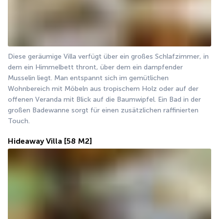
Diese geräumige Villa verfügt über ein großes Schlafzimmer, in 
dem ein Himmelbett thront, über dem ein dampfender 
Musselin liegt. Man entspannt sich im gemütlichen 
Wohnbereich mit Möbeln aus tropischem Holz oder auf der 
offenen Veranda mit Blick auf die Baumwipfel. Ein Bad in der 
großen Badewanne sorgt für einen zusätzlichen raffinierten 
Touch.
Hideaway Villa
[58 M2]