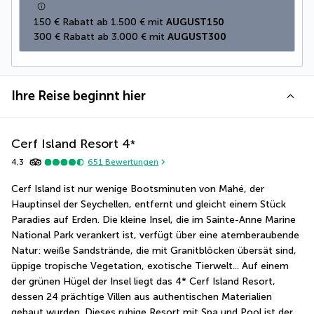
150 € Rabatt ab 1.500 € mit 
AUGUST150
300 € Rabatt ab 3.000 € mit 
AUGUST300
Ihre Reise beginnt hier
Cerf Island Resort
4
*
4,3
651
Bewertungen
Cerf Island ist nur wenige Bootsminuten von Mahé, der 
Hauptinsel der Seychellen, entfernt und gleicht einem Stück 
Paradies auf Erden. Die kleine Insel, die im Sainte-Anne Marine 
National Park verankert ist, verfügt über eine atemberaubende 
Natur: weiße Sandstrände, die mit Granitblöcken übersät sind, 
üppige tropische Vegetation, exotische Tierwelt... Auf einem 
der grünen Hügel der Insel liegt das 4* Cerf Island Resort, 
dessen 24 prächtige Villen aus authentischen Materialien 
gebaut wurden. Dieses ruhige Resort mit Spa und Pool ist der 