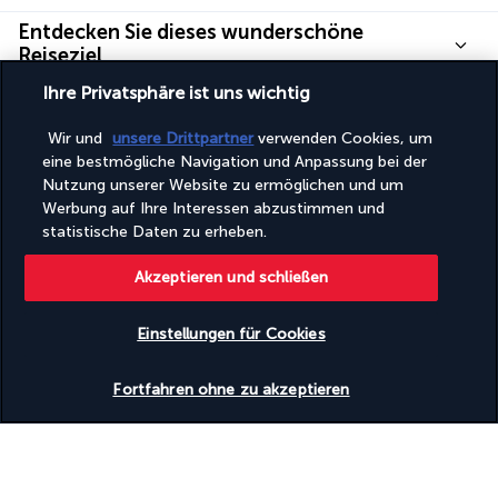
Entdecken Sie dieses wunderschöne
Reiseziel
Ihre Privatsphäre ist uns wichtig
Nützliche Informationen
Wir und
unsere Drittpartner
verwenden Cookies, um
eine bestmögliche Navigation und Anpassung bei der
Nutzung unserer Website zu ermöglichen und um
Werbung auf Ihre Interessen abzustimmen und
statistische Daten zu erheben.
Turkish Airlines Holidays
Akzeptieren und schließen
Bewertet
4,2
/ 5
Einstellungen für Cookies
Basierend auf
952
Meinungen
Verfügbarkeit überprüfen
Fortfahren ohne zu akzeptieren