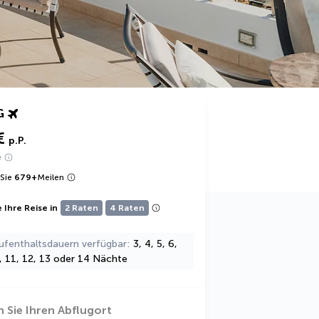
G
€
p.P.
e
Sie
679
+
Meilen
 Ihre Reise in
2 Raten
4 Raten
ufenthaltsdauern verfügbar
3, 4, 5, 6,
0, 11, 12, 13 oder 14 Nächte
 Sie Ihren Abflugort