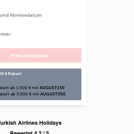
 und Abreisedatum
ehmer
Preis berechnen
00 € Rabatt
batt ab 1.500 € mit 
AUGUST150
batt ab 3.000 € mit 
AUGUST300
urkish Airlines Holidays
Bewertet
4,2
/ 5