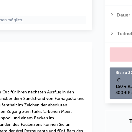
Dauer
nen möglich.
Teiln
Bis zu 3
150 € Ra
 Ort für Ihren nächsten Ausflug in den 
300 € Ra
egenüber dem Sandstrand von Famagusta und 
ufenthalt im Zeichen der absoluten 
hen Zugang zum türkisfarbenen Meer, 
enpool und einem Becken im 
T
unden des Faulenzens können Sie an 
nem der drei Restaurants und fünf Bars des 