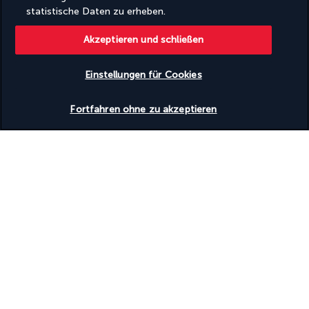
Wäscherei
statistische Daten zu erheben.
Yoga-Kurse vor Ort
Überdachte Parkplätze
Akzeptieren und schließen
Überdachte Parkplätze
Einrichtungen
Einstellungen für Cookies
Fitnesscenter
Verfügbarkeit überprüfen
Full-Service-Wellnessbereich
Fortfahren ohne zu akzeptieren
Kinderbecken
Konferenzfläche
Konferenzzentrum
Rund um die Uhr geöffnete Fitnesseinrichtungen
Tagungsräume
Wellnessbehandlungsraum/-räume
Zugänglichkeit
Hörassistenzsysteme verfügbar
Rollstuhlgerechte Parkplätze
Rollstuhlgerechter Weg
Ihr Angebot