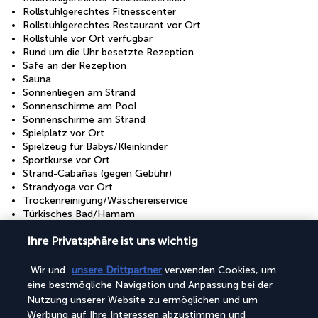
Rollstuhlgerechtes Fitnesscenter
Rollstuhlgerechtes Restaurant vor Ort
Rollstühle vor Ort verfügbar
Rund um die Uhr besetzte Rezeption
Safe an der Rezeption
Sauna
Sonnenliegen am Strand
Sonnenschirme am Pool
Sonnenschirme am Strand
Spielplatz vor Ort
Spielzeug für Babys/Kleinkinder
Sportkurse vor Ort
Strand-Cabañas (gegen Gebühr)
Strandyoga vor Ort
Trockenreinigung/Wäschereiservice
Türkisches Bad/Hamam
Umfassende Bestimmungen für Lebensmittelabfälle
Ihre Privatsphäre ist uns wichtig
Umfassender Recyclingplan
Unterstützung bei der Tourenplanung/beim Ticketerwerb
Vegane Menüoptionen verfügbar
Wir und
unsere Drittpartner
verwenden Cookies, um
Vegetarische Menüoptionen verfügbar
eine bestmögliche Navigation und Anpassung bei der
Vegetarisches Frühstück verfügbar
Nutzung unserer Website zu ermöglichen und um
Wechsel der Bettwäsche (auf Anfrage)
Werbung auf Ihre Interessen abzustimmen und