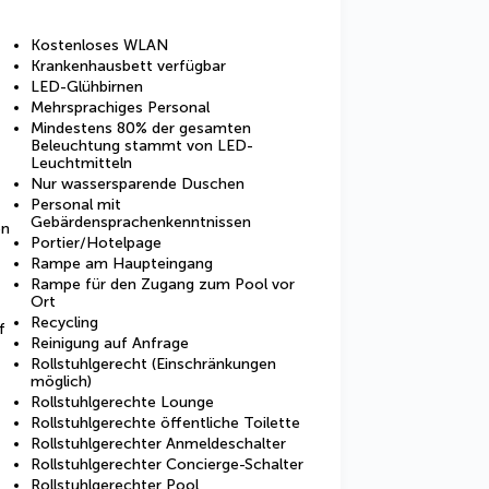
Kostenloses WLAN
Krankenhausbett verfügbar
LED-Glühbirnen
Mehrsprachiges Personal
Mindestens 80% der gesamten
Beleuchtung stammt von LED-
Leuchtmitteln
Nur wassersparende Duschen
Personal mit
Gebärdensprachenkenntnissen
en
Portier/Hotelpage
Rampe am Haupteingang
Rampe für den Zugang zum Pool vor
Ort
Recycling
f
Reinigung auf Anfrage
Rollstuhlgerecht (Einschränkungen
möglich)
Rollstuhlgerechte Lounge
Rollstuhlgerechte öffentliche Toilette
Rollstuhlgerechter Anmeldeschalter
Rollstuhlgerechter Concierge-Schalter
Rollstuhlgerechter Pool