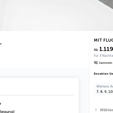
MIT FLU
*
1.119
Ab
Für 3 Nächt
Sammeln 
Bezahlen Sie
Weitere A
7, 8, 9, 1
r
Wählen
legung)