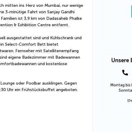
ch mitten ins Herz von Mumbai, nur wenige 
ne 3-minütige Fahrt von Sanjay Gandhi 
r Familien ist 3,9 km von Dadasaheb Phalke 
ntion & Exhibition Centre entfernt.
uell ausgestattet sind und Kühlschrank und 
in Select-Comfort Bett bietet 
aren. Fernseher mit Satellitenempfang 
 sind eigene Badezimmer mit Badewannen 
Unsere 
Komfortbadewannen und kostenlose 
/Lounge oder Poolbar ausklingen. Gegen 
Montag bis 
0:30 Uhr ein Frühstücksbuffet angeboten.
Sonntag
(D