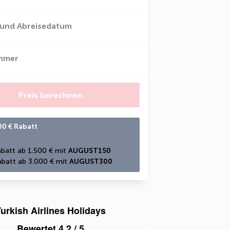
 und Abreisedatum
ehmer
Preis berechnen
00 € Rabatt
batt ab 1.500 € mit 
AUGUST150
batt ab 3.000 € mit 
AUGUST300
urkish Airlines Holidays
Bewertet
4,2
/ 5