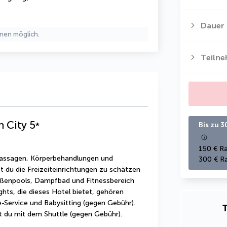
Dauer
nen möglich.
Teiln
 City
5
*
Bis zu 3
150 € Ra
Massagen, Körperbehandlungen und 
300 € Ra
t du die Freizeiteinrichtungen zu schätzen 
ußenpools, Dampfbad und Fitnessbereich 
ghts, die dieses Hotel bietet, gehören 
ervice und Babysitting (gegen Gebühr). 
T
t du mit dem Shuttle (gegen Gebühr).