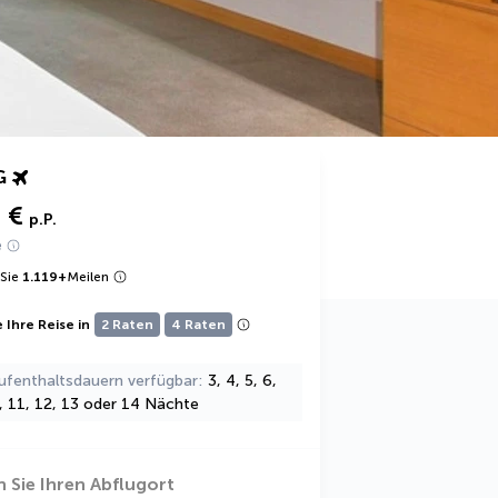
G
 €
p.P.
e
Sie
1.119
+
Meilen
 Ihre Reise in
2 Raten
4 Raten
ufenthaltsdauern verfügbar
3, 4, 5, 6,
0, 11, 12, 13 oder 14 Nächte
 Sie Ihren Abflugort