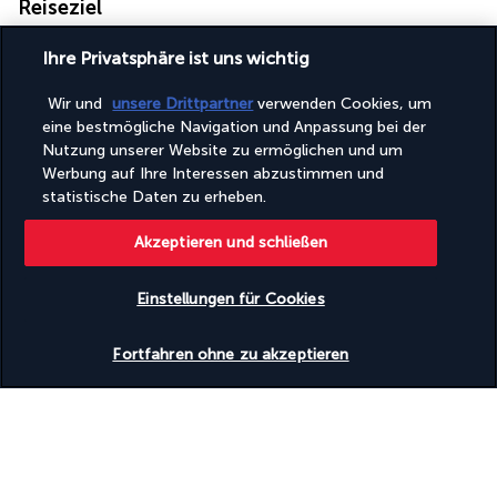
Reiseziel
Ihre Privatsphäre ist uns wichtig
Nützliche Informationen
Wir und
unsere Drittpartner
verwenden Cookies, um
eine bestmögliche Navigation und Anpassung bei der
Nutzung unserer Website zu ermöglichen und um
Werbung auf Ihre Interessen abzustimmen und
Turkish Airlines Holidays
statistische Daten zu erheben.
Bewertet
4,2
/ 5
Akzeptieren und schließen
Einstellungen für Cookies
Basierend auf
945
Meinungen
Verfügbarkeit überprüfen
Fortfahren ohne zu akzeptieren
Unsere Experten stehen Ihnen zur Seite