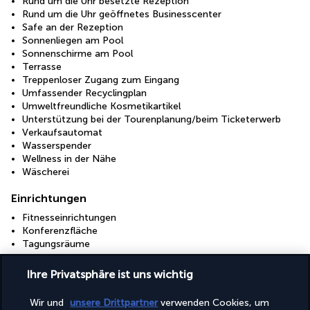
Rund um die Uhr besetzte Rezeption
Rund um die Uhr geöffnetes Businesscenter
Safe an der Rezeption
Sonnenliegen am Pool
Sonnenschirme am Pool
Terrasse
Treppenloser Zugang zum Eingang
Umfassender Recyclingplan
Umweltfreundliche Kosmetikartikel
Unterstützung bei der Tourenplanung/beim Ticketerwerb
Verkaufsautomat
Wasserspender
Wellness in der Nähe
Wäscherei
Einrichtungen
Fitnesseinrichtungen
Konferenzfläche
Tagungsräume
Zugänglichkeit
Ihre Privatsphäre ist uns wichtig
Brailleschrift oder -beschilderung
Hörassistenzsysteme verfügbar
Wir und
unsere Drittpartner
verwenden Cookies, um