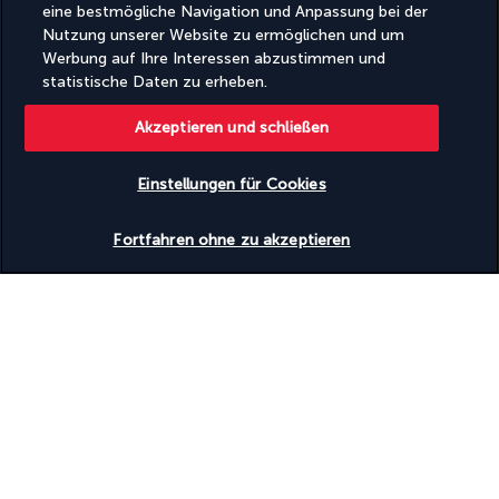
Rollstuhlgerechte Parkplätze
eine bestmögliche Navigation und Anpassung bei der
Rollstuhlgerechter Weg
Nutzung unserer Website zu ermöglichen und um
Werbung auf Ihre Interessen abzustimmen und
statistische Daten zu erheben.
Nützliche Informationen
Akzeptieren und schließen
Einstellungen für Cookies
Verfügbarkeit überprüfen
Turkish Airlines Holidays
Fortfahren ohne zu akzeptieren
Bewertet
4,2
/ 5
Basierend auf
953
Meinungen