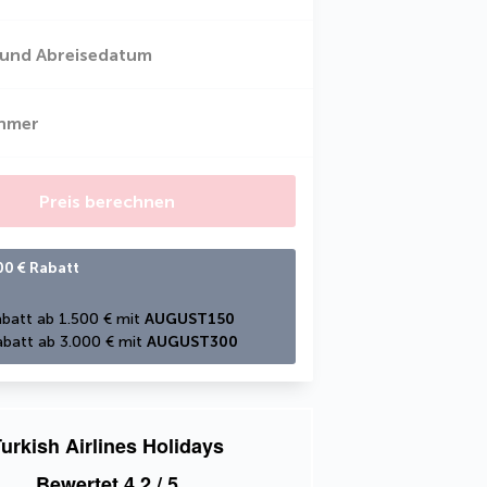
 und Abreisedatum
ehmer
Preis berechnen
00 € Rabatt
batt ab 1.500 € mit 
AUGUST150
batt ab 3.000 € mit 
AUGUST300
urkish Airlines Holidays
Bewertet
4,2
/ 5