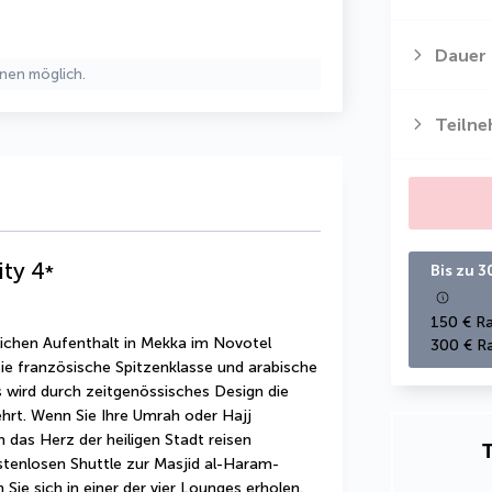
Dauer
nen möglich.
Teiln
ity
4
*
Bis zu 3
150 € Ra
lichen Aufenthalt in Mekka im Novotel 
300 € Ra
e französische Spitzenklasse und arabische 
 wird durch zeitgenössisches Design die 
hrt. Wenn Sie Ihre Umrah oder Hajj 
das Herz der heiligen Stadt reisen 
T
stenlosen Shuttle zur Masjid al-Haram-
ie sich in einer der vier Lounges erholen. 