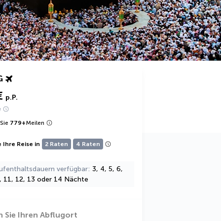
G
€
p.P.
e
Sie
779
+
Meilen
 Ihre Reise in
2 Raten
4 Raten
ufenthaltsdauern verfügbar
3, 4, 5, 6,
0, 11, 12, 13 oder 14 Nächte
 Sie Ihren Abflugort