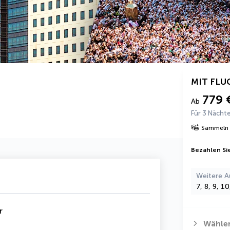
MIT FLU
779 
Ab
Für 3 Nächt
Sammeln 
Bezahlen Sie
Weitere A
7, 8, 9, 1
r
Wählen