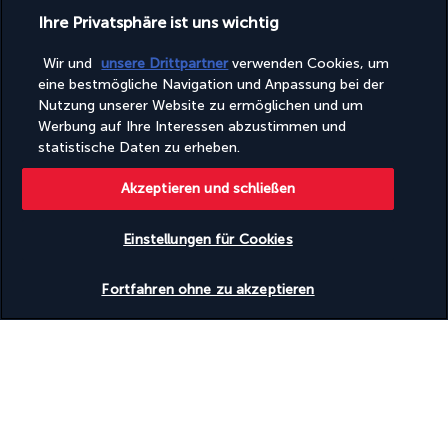
Täglich
Türkisches Bad/Hamam
Ihre Privatsphäre ist uns wichtig
Umfassende Bestimmungen für Lebensmittelabfälle
Umfassender Recyclingplan
Wir und
unsere Drittpartner
verwenden Cookies, um
Umweltfreundliche Kosmetikartikel
eine bestmögliche Navigation und Anpassung bei der
Umweltfreundliche Reinigungsmittel werden bereitgestellt
Nutzung unserer Website zu ermöglichen und um
Unterstützung bei der Tourenplanung/beim Ticketerwerb
Werbung auf Ihre Interessen abzustimmen und
Vegane Menüoptionen verfügbar
statistische Daten zu erheben.
Vegetarische Menüoptionen verfügbar
Vegetarisches Frühstück verfügbar
Akzeptieren und schließen
Volleyball vor Ort
Von örtlichen Unternehmen organisierte Touren und
Aktivitäten
Einstellungen für Cookies
Wander-/Radwege in der Nähe
Wasserski in der Nähe
Verfügbarkeit überprüfen
Windsurfen in der Nähe
Fortfahren ohne zu akzeptieren
Windsurfen vor Ort
Wäscherei
Einrichtungen
Fitnesseinrichtungen
Full-Service-Wellnessbereich
Konferenzfläche
Konferenzzentrum