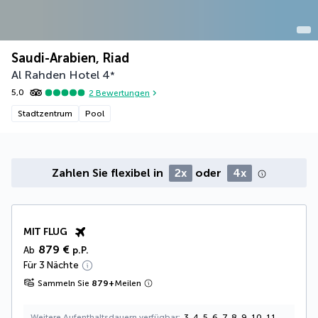
Saudi-Arabien, Riad
Al Rahden Hotel
4
*
5,0
2
Bewertungen
Stadtzentrum
Pool
Zahlen Sie flexibel in
2x
oder
4x
MIT FLUG
879 €
Ab
p.P.
Für 3 Nächte
Sammeln Sie
879
+
Meilen
Weitere Aufenthaltsdauern verfügbar
3, 4, 5, 6, 7, 8, 9, 10, 11,