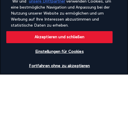
Wir und
unsere Drittpartner
verwenden Cookies, um
Schwimmen oder Baden zur Verfügung. Wenn Sie sich 
eine bestmögliche Navigation und Anpassung bei der
entspannt haben, können Sie in den Gemeinschaftsräumen 
Nutzung unserer Website zu ermöglichen und um
einen Tee oder einen erfrischenden Saft trinken. Mithilfe des 
Werbung auf Ihre Interessen abzustimmen und
kostenlosen Wi-Fi können Sie die Touren des Tages planen, um 
statistische Daten zu erheben.
die Hauptstadt Saudi-Arabiens zu erkunden und die 
beliebtesten Sehenswürdigkeiten zu entdecken.
Akzeptieren und schließen
Mehr anzeigen
Einstellungen für Cookies
Verfügbarkeit überprüfen
GUT ZU WISSEN
Fortfahren ohne zu akzeptieren
Nützliche Informationen
Turkish Airlines Holidays
Bewertet
4,2
/ 5