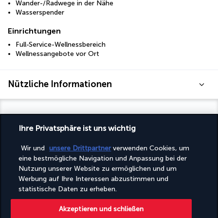
Wander-/Radwege in der Nähe
Wasserspender
Einrichtungen
Full-Service-Wellnessbereich
Wellnessangebote vor Ort
Nützliche Informationen
Ihre Privatsphäre ist uns wichtig
Turkish Airlines Holidays
Wir und
unsere Drittpartner
verwenden Cookies, um
Bewertet
4,2
/ 5
eine bestmögliche Navigation und Anpassung bei der
Nutzung unserer Website zu ermöglichen und um
Werbung auf Ihre Interessen abzustimmen und
statistische Daten zu erheben.
Basierend auf
946
Meinungen
Akzeptieren und schließen