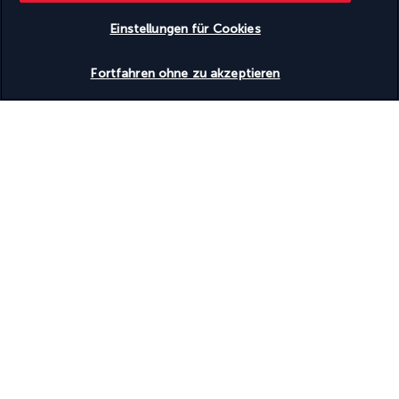
Einstellungen für Cookies
Verfügbarkeit überprüfen
Fortfahren ohne zu akzeptieren
Unsere Experten stehen Ihnen zur Seite
(+49) 71197803026
Montag bis Freitag von 10:00 bis 20:00 Uhr. Samstag und
Sonntag von 10:00 bis 18:00 Uhr verfügbar (am Wochenende
nur auf Englisch)
(Deutsche Nummer, Tarif je nach Betreiber)
Produktnummer: 238937
Warum bei uns buchen
Das beste Urlaubsangebot zum besten Preis