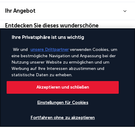
Ihr Angebot
Entdecken Sie dieses wunderschöne
Reiseziel
Ihre Privatsphäre ist uns wichtig
Nützliche Informationen
Wir und
unsere Drittpartner
verwenden Cookies, um
eine bestmögliche Navigation und Anpassung bei der
Nutzung unserer Website zu ermöglichen und um
Werbung auf Ihre Interessen abzustimmen und
statistische Daten zu erheben.
Turkish Airlines Holidays
Akzeptieren und schließen
Bewertet
4,2
/ 5
Einstellungen für Cookies
Verfügbarkeit überprüfen
Basierend auf
951
Meinungen
Fortfahren ohne zu akzeptieren