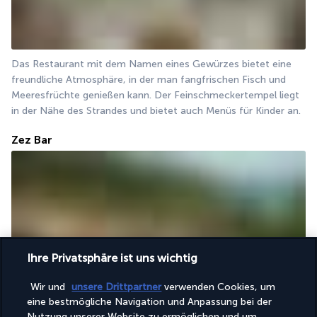
Das Restaurant mit dem Namen eines Gewürzes bietet eine 
freundliche Atmosphäre, in der man fangfrischen Fisch und 
Meeresfrüchte genießen kann. Der Feinschmeckertempel liegt 
in der Nähe des Strandes und bietet auch Menüs für Kinder an. 
Zez Bar
Ihre Privatsphäre ist uns wichtig
Die Zez Bar ist der perfekte Ort, um zu entspannen. Die 
Steinsäulen verleihen dem Ort einen eleganten und raffinierten 
Wir und
unsere Drittpartner
verwenden Cookies, um
eine bestmögliche Navigation und Anpassung bei der
Charakter. Die Speisekarte bietet eine große Auswahl an 
Nutzung unserer Website zu ermöglichen und um