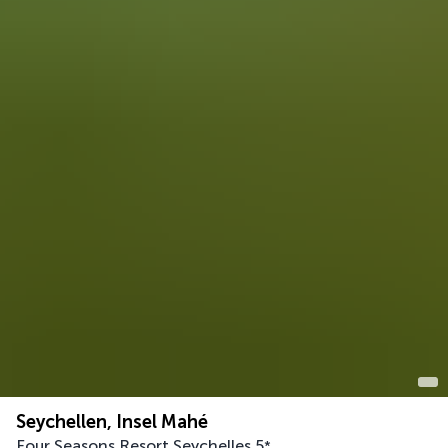
Seychellen, Insel Mahé
Four Seasons Resort Seychelles
5
*