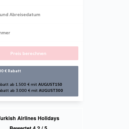
 und Abreisedatum
ehmer
Preis berechnen
00 € Rabatt
batt ab 1.500 € mit 
AUGUST150
batt ab 3.000 € mit 
AUGUST300
urkish Airlines Holidays
Bewertet
4,2
/ 5