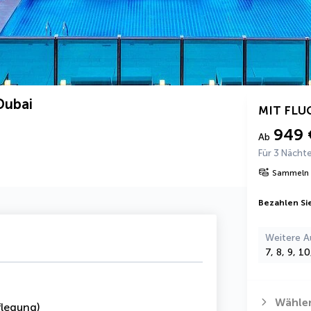
Dubai
MIT FLU
949 
Ab
Für 3 Nächt
Sammeln 
Bezahlen Sie
Weitere A
7, 8, 9, 1
Wählen
legung)