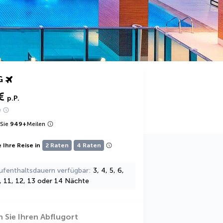
G
€
p.P.
e
Sie
949
+
Meilen
 Ihre Reise in
2 Raten
4 Raten
ufenthaltsdauern verfügbar
3, 4, 5, 6,
0, 11, 12, 13 oder 14 Nächte
 Sie Ihren Abflugort