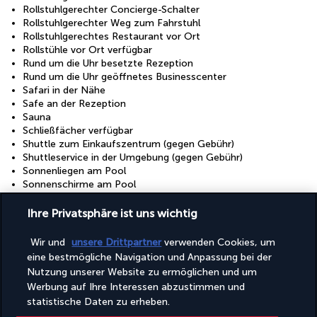
Rollstuhlgerechter Concierge-Schalter
Rollstuhlgerechter Weg zum Fahrstuhl
Rollstuhlgerechtes Restaurant vor Ort
Rollstühle vor Ort verfügbar
Rund um die Uhr besetzte Rezeption
Rund um die Uhr geöffnetes Businesscenter
Safari in der Nähe
Safe an der Rezeption
Sauna
Schließfächer verfügbar
Shuttle zum Einkaufszentrum (gegen Gebühr)
Shuttleservice in der Umgebung (gegen Gebühr)
Sonnenliegen am Pool
Sonnenschirme am Pool
Speisen für Paare/Privat speisen
Sportkurse vor Ort
Ihre Privatsphäre ist uns wichtig
Terrasse
Trockenreinigung/Wäschereiservice
Wir und
unsere Drittpartner
verwenden Cookies, um
Umfassende Bestimmungen für Lebensmittelabfälle
eine bestmögliche Navigation und Anpassung bei der
Umfassender Recyclingplan
Nutzung unserer Website zu ermöglichen und um
Umweltfreundliche Kosmetikartikel
Werbung auf Ihre Interessen abzustimmen und
Umweltfreundliche Reinigungsmittel werden bereitgestellt
statistische Daten zu erheben.
Unterstützung bei der Tourenplanung/beim Ticketerwerb