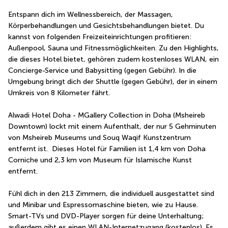
Entspann dich im Wellnessbereich, der Massagen, 
Körperbehandlungen und Gesichtsbehandlungen bietet. Du 
kannst von folgenden Freizeiteinrichtungen profitieren: 
Außenpool, Sauna und Fitnessmöglichkeiten. Zu den Highlights, 
die dieses Hotel bietet, gehören zudem kostenloses WLAN, ein 
Concierge-Service und Babysitting (gegen Gebühr). In die 
Umgebung bringt dich der Shuttle (gegen Gebühr), der in einem 
Umkreis von 8 Kilometer fährt.
Alwadi Hotel Doha - MGallery Collection in Doha (Msheireb 
Downtown) lockt mit einem Aufenthalt, der nur 5 Gehminuten 
von Msheireb Museums und Souq Waqif Kunstzentrum 
entfernt ist.  Dieses Hotel für Familien ist 1,4 km von Doha 
Corniche und 2,3 km von Museum für Islamische Kunst 
entfernt.
Fühl dich in den 213 Zimmern, die individuell ausgestattet sind 
und Minibar und Espressomaschine bieten, wie zu Hause. 
Smart-TVs und DVD-Player sorgen für deine Unterhaltung; 
außerdem gibt es einen WLAN-Internetzugang (kostenlos). Es 