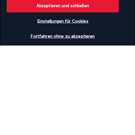
Vegane Menüoptionen verfügbar
Akzeptieren und schließen
Vegetarische Menüoptionen verfügbar
Vegetarisches Frühstück verfügbar
Visuelle Alarme auf den Fluren
Einstellungen für Cookies
Von örtlichen Unternehmen organisierte Touren und
Aktivitäten
Verfügbarkeit überprüfen
Wasserspender
Fortfahren ohne zu akzeptieren
Wechsel der Bettwäsche (auf Anfrage)
Wechsel der Handtücher (auf Anfrage)
Wäscherei
Einrichtungen
Fitnesseinrichtungen
Full-Service-Wellnessbereich
Kinderbecken
Konferenzfläche
Konferenzzentrum
Wellnessangebote vor Ort
Wellnessbehandlungsraum/-räume
Zugang zu einem nahe gelegenen Außenpool
Zugänglichkeit
Brailleschrift oder -beschilderung