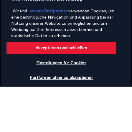
Wir und
unsere Drittpartner
verwenden Cookies, um
eine bestmögliche Navigation und Anpassung bei der
Nutzung unserer Website zu ermöglichen und um
Turkish Airlines Holidays
Werbung auf Ihre Interessen abzustimmen und
statistische Daten zu erheben.
Bewertet
4,2
/ 5
Akzeptieren und schließen
Basierend auf
953
Meinungen
Einstellungen für Cookies
Verfügbarkeit überprüfen
Fortfahren ohne zu akzeptieren
Unsere Experten stehen Ihnen zur Seite
(+49) 71197803026
Montag bis Freitag von 10:00 bis 20:00 Uhr. Samstag und