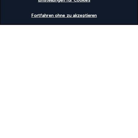
Einstellungen für Cookies
Verfügbarkeit überprüfen
Nützliche Informationen
Fortfahren ohne zu akzeptieren
Turkish Airlines Holidays
Bewertet
4,2
/ 5
Basierend auf
950
Meinungen
Unsere Experten stehen Ihnen zur Seite