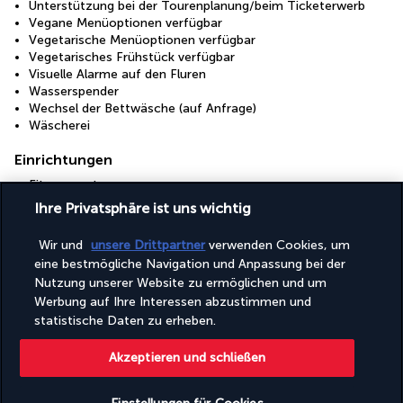
Unterstützung bei der Tourenplanung/beim Ticketerwerb
Vegane Menüoptionen verfügbar
Vegetarische Menüoptionen verfügbar
Vegetarisches Frühstück verfügbar
Visuelle Alarme auf den Fluren
Wasserspender
Wechsel der Bettwäsche (auf Anfrage)
Wäscherei
Einrichtungen
Fitnesscenter
Full-Service-Wellnessbereich
Ihre Privatsphäre ist uns wichtig
Kinderbecken
Konferenzfläche
Wir und
unsere Drittpartner
verwenden Cookies, um
Konferenzzentrum
eine bestmögliche Navigation und Anpassung bei der
Rund um die Uhr geöffnete Fitnesseinrichtungen
Nutzung unserer Website zu ermöglichen und um
Tagungsräume
Werbung auf Ihre Interessen abzustimmen und
Wellnessbehandlungsraum/-räume
statistische Daten zu erheben.
Zugänglichkeit
Akzeptieren und schließen
Rollstuhlgerechte Parkplätze
Rollstuhlgerechter Weg