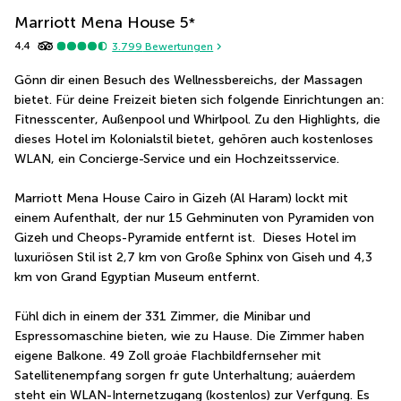
Marriott Mena House
5
*
4,4
3.799
Bewertungen
Gönn dir einen Besuch des Wellnessbereichs, der Massagen 
bietet. Für deine Freizeit bieten sich folgende Einrichtungen an: 
Fitnesscenter, Außenpool und Whirlpool. Zu den Highlights, die 
dieses Hotel im Kolonialstil bietet, gehören auch kostenloses 
WLAN, ein Concierge-Service und ein Hochzeitsservice.
Marriott Mena House Cairo in Gizeh (Al Haram) lockt mit 
einem Aufenthalt, der nur 15 Gehminuten von Pyramiden von 
Gizeh und Cheops-Pyramide entfernt ist.  Dieses Hotel im 
luxuriösen Stil ist 2,7 km von Große Sphinx von Giseh und 4,3 
km von Grand Egyptian Museum entfernt.
Fühl dich in einem der 331 Zimmer, die Minibar und 
Espressomaschine bieten, wie zu Hause. Die Zimmer haben 
eigene Balkone. 49 Zoll groáe Flachbildfernseher mit 
Satellitenempfang sorgen fr gute Unterhaltung; auáerdem 
steht ein WLAN-Internetzugang (kostenlos) zur Verfgung. Es 