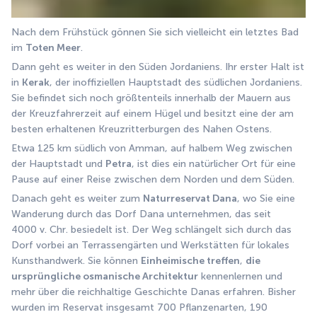
Nach dem Frühstück gönnen Sie sich vielleicht ein letztes Bad 
im 
Toten Meer
.
Dann geht es weiter in den Süden Jordaniens. Ihr erster Halt ist 
in 
Kerak
, der inoffiziellen Hauptstadt des südlichen Jordaniens. 
Sie befindet sich noch größtenteils innerhalb der Mauern aus 
der Kreuzfahrerzeit auf einem Hügel und besitzt eine der am 
besten erhaltenen Kreuzritterburgen des Nahen Ostens. 
Etwa 125 km südlich von Amman, auf halbem Weg zwischen 
der Hauptstadt und 
Petra
, ist dies ein natürlicher Ort für eine 
Pause auf einer Reise zwischen dem Norden und dem Süden. 
Danach geht es weiter zum 
Naturreservat Dana
, wo Sie eine 
Wanderung durch das Dorf Dana unternehmen, das seit 
4000 v. Chr. besiedelt ist. Der Weg schlängelt sich durch das 
Dorf vorbei an Terrassengärten und Werkstätten für lokales 
Kunsthandwerk. Sie können 
Einheimische treffen
, 
die 
ursprüngliche osmanische Architektur
 kennenlernen und 
mehr über die reichhaltige Geschichte Danas erfahren. Bisher 
wurden im Reservat insgesamt 700 Pflanzenarten, 190 