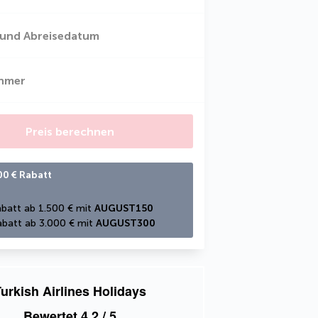
 und Abreisedatum
ehmer
Preis berechnen
00 € Rabatt
batt ab 1.500 € mit 
AUGUST150
batt ab 3.000 € mit 
AUGUST300
urkish Airlines Holidays
Bewertet
4,2
/ 5