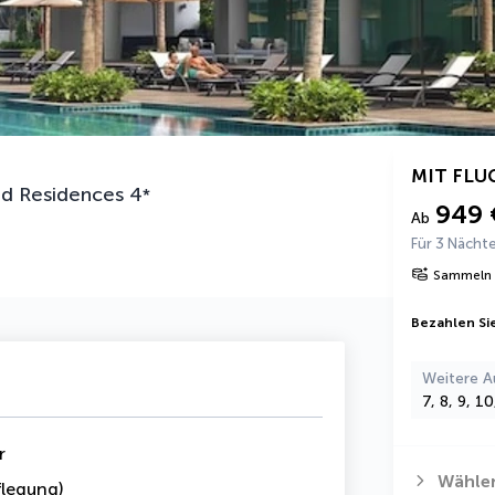
MIT FLU
ed Residences
4
*
949 
Ab
Für 3 Nächt
Sammeln 
Bezahlen Sie
Weitere A
7, 8, 9, 1
r
Wählen
legung)