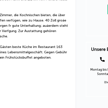
 Zimmer, die Kochnischen bieten, die über 
en verfügen, wie zu Hause. 40 Zoll groáe 
gen fr gute Unterhaltung; auáerdem steht 
 Verfgung. Zur Austattung gehören 
sche.
 Gästen beste Küche im Restaurant 163 
Unsere 
leines Lebensmittelgeschäft. Gegen Gebühr 
 ein Frühstücksbuffet angeboten.
Montag bis 
Sonntag
(D