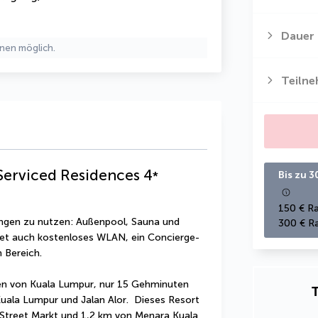
Dauer
nen möglich.
Teiln
 Serviced Residences
4
*
Bis zu 3
150 € Ra
ungen zu nutzen: Außenpool, Sauna und 
300 € Ra
tet auch kostenloses WLAN, ein Concierge-
n Bereich.
en von Kuala Lumpur, nur 15 Gehminuten 
T
uala Lumpur und Jalan Alor.  Dieses Resort 
g Street Markt und 1,2 km von Menara Kuala 