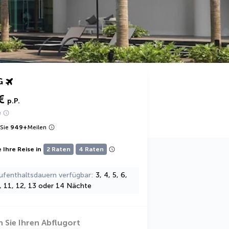
G
€
p.P.
e
Sie
949
+
Meilen
 Ihre Reise in
2 Raten
4 Raten
ufenthaltsdauern verfügbar
3, 4, 5, 6,
0, 11, 12, 13 oder 14 Nächte
 Sie Ihren Abflugort