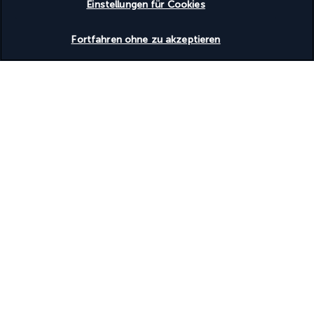
Einstellungen für Cookies
Verfügbarkeit überprüfen
Unsere Experten stehen Ihnen zur Seite
Fortfahren ohne zu akzeptieren
(+49) 71197803026
Montag bis Freitag von 10:00 bis 20:00 Uhr. Samstag und
Sonntag von 10:00 bis 18:00 Uhr verfügbar (am Wochenende
nur auf Englisch)
(Deutsche Nummer, Tarif je nach Betreiber)
Produktnummer: 174765
Warum bei uns buchen
Das beste Urlaubsangebot zum besten Preis
Genießen Sie exklusive Rabatte und attraktive Extras auf unsere
ausgewählten Urlaubsangebote.