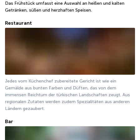
Das Frühstück umfasst eine Auswahl an heißen und kalten 
Getränken, süßen und herzhaften Speisen.
Restaurant
Jedes vom Küchenchef zubereitete Gericht ist wie ein 
Gemälde aus bunten Farben und Düften, das von dem 
immensen Reichtum der türkischen Landschaften zeugt. Aus 
regionalen Zutaten werden zudem Spezialitäten aus anderen 
Ländern gezaubert.
Bar