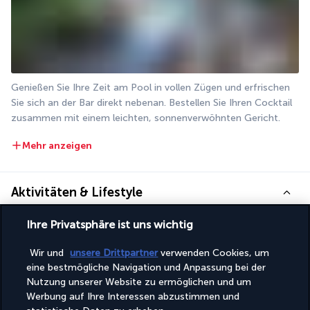
Genießen Sie Ihre Zeit am Pool in vollen Zügen und erfrischen 
Sie sich an der Bar direkt nebenan. Bestellen Sie Ihren Cocktail 
zusammen mit einem leichten, sonnenverwöhnten Gericht.
Mehr anzeigen
Aktivitäten & Lifestyle
Ihre Privatsphäre ist uns wichtig
Ein Aufenthalt im Hotel Centro Bodrum bietet Ihnen die 
Wir und
unsere Drittpartner
verwenden Cookies, um
Möglichkeit, die Freude am Faulenzen mit dem Vergnügen zu 
eine bestmögliche Navigation und Anpassung bei der
verbinden, ein reiches historisches und kulturelles Erbe zu 
Nutzung unserer Website zu ermöglichen und um
erkunden.
Werbung auf Ihre Interessen abzustimmen und