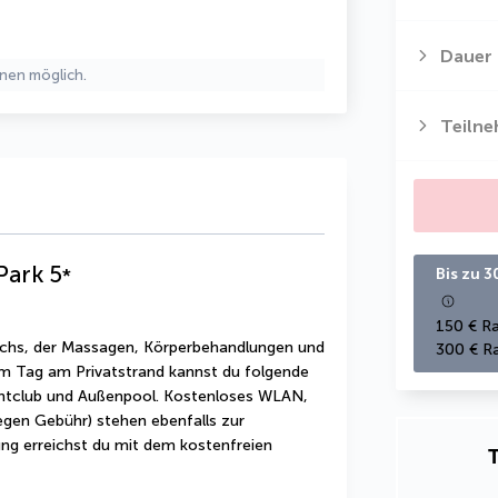
Dauer
nen möglich.
Teiln
Park
5
*
Bis zu 3
150 € Ra
ichs, der Massagen, Körperbehandlungen und 
300 € Ra
m Tag am Privatstrand kannst du folgende 
chtclub und Außenpool. Kostenloses WLAN, 
egen Gebühr) stehen ebenfalls zur 
g erreichst du mit dem kostenfreien 
T