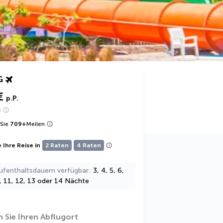
G
€
p.P.
e
Sie
709
+
Meilen
 Ihre Reise in
2 Raten
4 Raten
ufenthaltsdauern verfügbar
3, 4, 5, 6,
0, 11, 12, 13 oder 14 Nächte
 Sie Ihren Abflugort