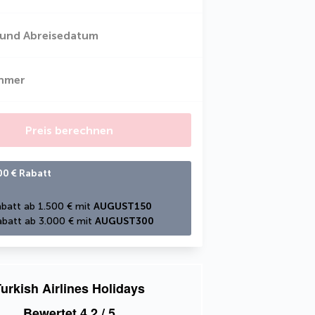
 und Abreisedatum
ehmer
Preis berechnen
00 € Rabatt
batt ab 1.500 € mit 
AUGUST150
batt ab 3.000 € mit 
AUGUST300
urkish Airlines Holidays
Bewertet
4,2
/ 5