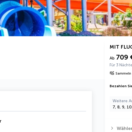
MIT FLU
709 
Ab
Für 3 Nächt
Sammeln 
Bezahlen Sie
Weitere A
7, 8, 9, 1
r
Wählen