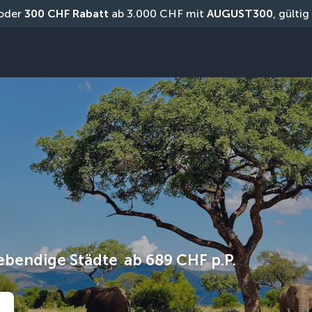
oder 
300 CHF Rabatt
 ab 3.000 CHF mit 
AUGUST300
, gülti
lebendige Städte
ab
689 CHF
p.P.