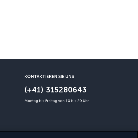
Stornierungsgarantie
Eine Stornierung ist bis zu 3
KONTAKTIEREN SIE UNS
(+41) 315280643
Montag bis Freitag von 10 bis 20 Uhr