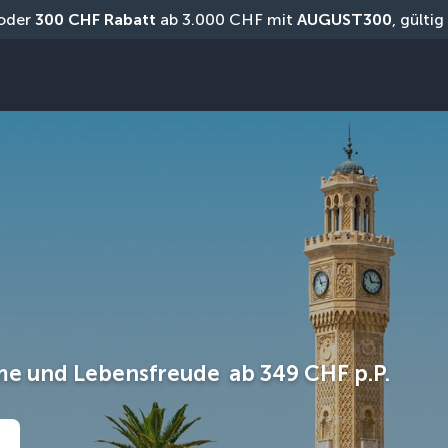
oder 
300 CHF Rabatt
 ab 3.000 CHF mit 
AUGUST300
, gülti
me und Lebensfreude
ab
349 CHF
p.P.