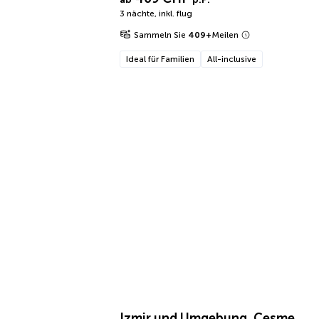
3 nächte
,
inkl. flug
Sammeln Sie
409
+
Meilen
Ideal für Familien
All-inclusive
Izmir und Umgebung, Çesme