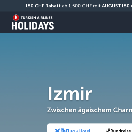
150 CHF Rabatt
 ab 1.500 CHF mit 
AUGUST150
 
Izmir
Zwischen ägäischem Char
Flug + Hotel
Rundreise