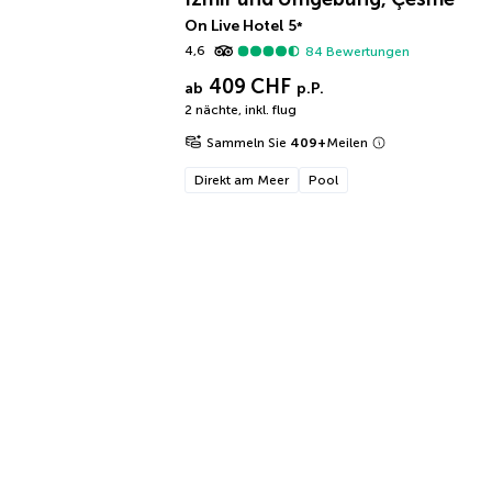
On Live Hotel
5
*
4,6
84
Bewertungen
409 CHF
ab
p.P.
2 nächte
,
inkl. flug
Sammeln Sie
409
+
Meilen
Direkt am Meer
Pool