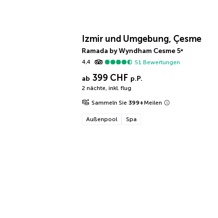
Izmir und Umgebung, Çesme
Ramada by Wyndham Cesme
5
*
4,4
51
Bewertungen
399 CHF
ab
p.P.
2 nächte
,
inkl. flug
Sammeln Sie
399
+
Meilen
Außenpool
Spa