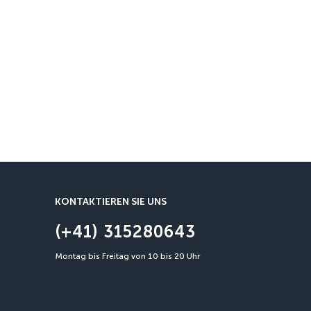
Stornierungsgarantie
Eine Stornierung ist bis zu 3
KONTAKTIEREN SIE UNS
(+41) 315280643
Montag bis Freitag von 10 bis 20 Uhr