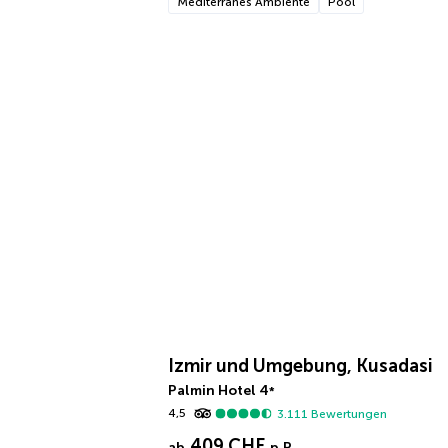
Mediterranes Ambiente
Pool
Izmir und Umgebung, Kusadasi
Palmin Hotel
4
*
4,5
3.111
Bewertungen
409 CHF
ab
p.P.