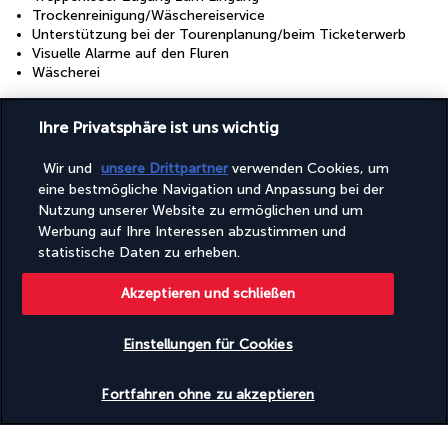
Trockenreinigung/Wäschereiservice
Unterstützung bei der Tourenplanung/beim Ticketerwerb
Visuelle Alarme auf den Fluren
Wäscherei
Einrichtungen
Ihre Privatsphäre ist uns wichtig
Außenpool (saisonal geöffnet)
Fitnesseinrichtungen
Wir und
unsere Drittpartner
verwenden Cookies, um
Konferenzzentrum
eine bestmögliche Navigation und Anpassung bei der
Pool
Nutzung unserer Website zu ermöglichen und um
Werbung auf Ihre Interessen abzustimmen und
Zugänglichkeit
statistische Daten zu erheben.
Rollstuhlgerechte Parkplätze
Rollstuhlgerechter Weg
Akzeptieren und schließen
Entdecken Sie dieses wunderschöne
Einstellungen für Cookies
Reiseziel
Verfügbarkeit überprüfen
Fortfahren ohne zu akzeptieren
Nützliche Informationen