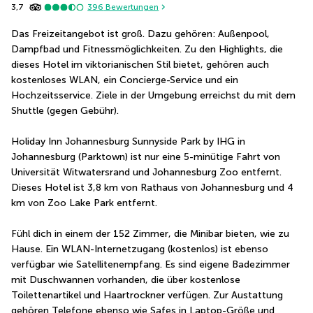
3,7
396
Bewertungen
Das Freizeitangebot ist groß. Dazu gehören: Außenpool, 
Dampfbad und Fitnessmöglichkeiten. Zu den Highlights, die 
dieses Hotel im viktorianischen Stil bietet, gehören auch 
kostenloses WLAN, ein Concierge-Service und ein 
Hochzeitsservice. Ziele in der Umgebung erreichst du mit dem 
Shuttle (gegen Gebühr).
Holiday Inn Johannesburg Sunnyside Park by IHG in 
Johannesburg (Parktown) ist nur eine 5-minütige Fahrt von 
Universität Witwatersrand und Johannesburg Zoo entfernt.  
Dieses Hotel ist 3,8 km von Rathaus von Johannesburg und 4 
km von Zoo Lake Park entfernt.
Fühl dich in einem der 152 Zimmer, die Minibar bieten, wie zu 
Hause. Ein WLAN-Internetzugang (kostenlos) ist ebenso 
verfügbar wie Satellitenempfang. Es sind eigene Badezimmer 
mit Duschwannen vorhanden, die über kostenlose 
Toilettenartikel und Haartrockner verfügen. Zur Austattung 
gehören Telefone ebenso wie Safes in Laptop-Größe und 