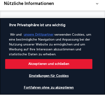
Nützliche Informationen
Ihre Privatsphäre ist uns wichtig
Turkish Airlines Holidays
Wir und
unsere Drittpartner
verwenden Cookies, um
Bewertet
4,2
/ 5
eine bestmögliche Navigation und Anpassung bei der
Nutzung unserer Website zu ermöglichen und um
Werbung auf Ihre Interessen abzustimmen und
statistische Daten zu erheben.
Basierend auf
953
Meinungen
Akzeptieren und schließen
Einstellungen für Cookies
Verfügbarkeit überprüfen
Fortfahren ohne zu akzeptieren
Unsere Experten stehen Ihnen zur Seite
(+41) 315280643