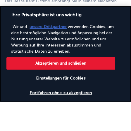
Das Restaurant Ottimo empfängt Sie in seinem eleganten 
Ambiente zu einer Gourmet-Reise durch die kulinarischen 
Traditionen Italiens und des Mittelmeerraums. Handgemachte 
Ihre Privatsphäre ist uns wichtig
Pizza und frische Pasta, Fleischgerichte der Spitzenqualität 
Wir und
unsere Drittpartner
verwenden Cookies, um
und hausgemachte Desserts stehen auf der Speisekarte.
eine bestmögliche Navigation und Anpassung bei der
Zest
Nutzung unserer Website zu ermöglichen und um
Werbung auf Ihre Interessen abzustimmen und
Das Restaurant Zest bietet eine kulinarische Reise durch 
statistische Daten zu erheben.
Indien: ob unverzichtbares Kottu aus der sri-lankischen Küche, 
kantonesische Dim Sum oder köstliche indische Tandoori-
Akzeptieren und schließen
Gerichte. Ein reichhaltiges und abwechslungsreiches Angebot, 
das es beim Abendessen zu entdecken gilt.
Einstellungen für Cookies
Mehr anzeigen
Verfügbarkeit überprüfen
Fortfahren ohne zu akzeptieren
Aktivitäten & Lifestyle
Das an einem Strand liegende Cinnamon Beach Bentota ist die 
perfekte Ausgangsbasis, um die Naturschönheiten der 