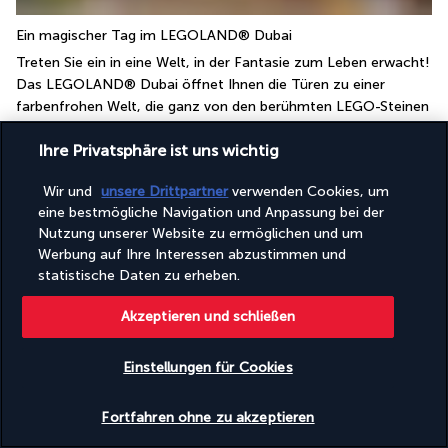
Ein magischer Tag im LEGOLAND® Dubai
Treten Sie ein in eine Welt, in der Fantasie zum Leben erwacht! 
Das LEGOLAND® Dubai öffnet Ihnen die Türen zu einer 
farbenfrohen Welt, die ganz von den berühmten LEGO-Steinen 
inspiriert ist. Mit mehr als 40 Attraktionen, Fahrgeschäften und 
Ihre Privatsphäre ist uns wichtig
interaktiven Shows verspricht der Park stundenlange 
Unterhaltung, Spaß und Staunen.
Wir und
unsere Drittpartner
verwenden Cookies, um
Erkunden Sie mit unglaublicher Präzision nachgebaute 
eine bestmögliche Navigation und Anpassung bei der
Miniaturstädte, steuern Sie Ihr eigenes LEGO-Auto oder 
Nutzung unserer Website zu ermöglichen und um
begeben Sie sich auf ein Abenteuer in einer mittelalterlichen 
Werbung auf Ihre Interessen abzustimmen und
Burg voller Drachen. Jeder Bereich des Parks bietet ein neues 
statistische Daten zu erheben.
Erlebnis, das ebenso unterhaltsam wie faszinierend ist.
Inklusive:
Akzeptieren und schließen
Ein Ticket pro Person und Aufenthalt
Einstellungen für Cookies
Nicht inklusive:
Hin- und Rücktransfer
Verfügbarkeit überprüfen
Fortfahren ohne zu akzeptieren
Persönliche Ausgaben und Mahlzeiten