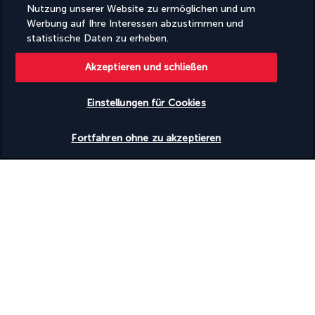
Basierend auf
950
Meinungen
Nutzung unserer Website zu ermöglichen und um
Werbung auf Ihre Interessen abzustimmen und
statistische Daten zu erheben.
Akzeptieren und schließen
Unsere Experten stehen Ihnen zur Seite
Einstellungen für Cookies
(+41) 315280643
Verfügbarkeit überprüfen
Fortfahren ohne zu akzeptieren
Montag bis Freitag von 10 bis 20 Uhr
Produktnummer: 505328
Warum es sich lohnt, mit uns zu
verreisen
Das beste Urlaubsangebot zum besten Preis