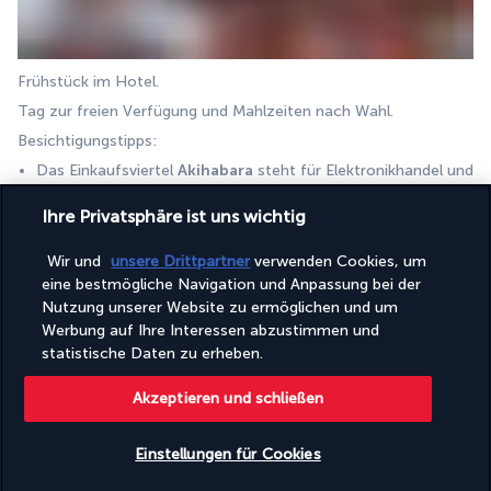
Frühstück im Hotel. 
Tag zur freien Verfügung und Mahlzeiten nach Wahl. 
Besichtigungstipps:
Das Einkaufsviertel 
Akihabara
 steht für Elektronikhandel und 
Popkultur. Hier finden Sie zahlreiche Elektronikläden und 
Ihre Privatsphäre ist uns wichtig
Kaufhäuser. Akihabara ist berühmt für seine Maid-Cafés, in 
denen junge Frauen in Dienstmädchenkostümen die Gäste 
Wir und
unsere Drittpartner
verwenden Cookies, um
bedienen. Die Kombination aus moderner Technologie und 
eine bestmögliche Navigation und Anpassung bei der
Otaku-Kultur macht dieses Viertel zu einem absoluten Muss, 
Nutzung unserer Website zu ermöglichen und um
das es zu erkunden gilt.
Werbung auf Ihre Interessen abzustimmen und
Im 
Viertel Asakusa
, das auch als Altstadt oder Altes Edo 
statistische Daten zu erheben.
bezeichnet wird, befindet sich der 
Senso-ji-Tempel
, der 
älteste buddhistische Tempel in Tokio. In den Seitenstraßen, 
Akzeptieren und schließen
vor allem in der berühmten Nakamise-Straße, gibt es 
traditionelle Geschäfte, die japanisches Kunsthandwerk und 
Einstellungen für Cookies
verschiedene Souvenirs anbieten. Die Kombination aus 
Geschichte und Kultur macht dieses Viertel zu einem Must-