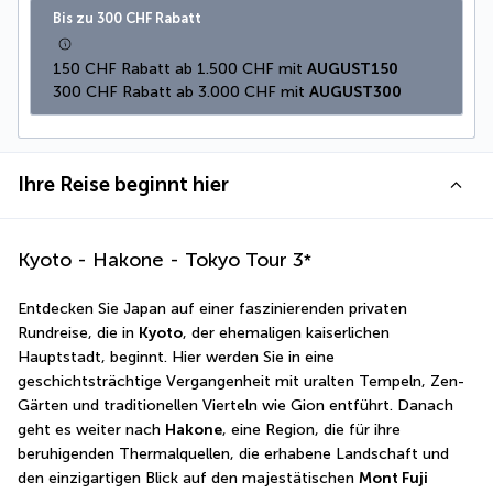
Bis zu 300 CHF Rabatt
150 CHF Rabatt ab 1.500 CHF mit 
AUGUST150
300 CHF Rabatt ab 3.000 CHF mit 
AUGUST300
Ihre Reise beginnt hier
Kyoto - Hakone - Tokyo Tour
3
*
Entdecken Sie Japan auf einer faszinierenden privaten 
Rundreise, die in 
Kyoto
, der ehemaligen kaiserlichen 
Hauptstadt, beginnt. Hier werden Sie in eine 
geschichtsträchtige Vergangenheit mit uralten Tempeln, Zen-
Gärten und traditionellen Vierteln wie Gion entführt. Danach 
geht es weiter nach 
Hakone
, eine Region, die für ihre 
beruhigenden Thermalquellen, die erhabene Landschaft und 
den einzigartigen Blick auf den majestätischen 
Mont Fuji