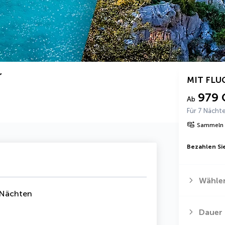
r
MIT FLU
979 
Ab
Für 7 Nächt
Sammeln 
Bezahlen Sie
Wählen
 Nächten
m
Dauer