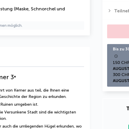
üstung
(Maske, Schnorchel und
Teiln
nen möglich.
Bis zu 
AUGUST
mer
3
*
AUGUST
t von Kemer aus teil, die Ihnen eine 
 Geschichte der Region zu erkunden.
 Ruinen umgeben ist.
T
e Versunkene Stadt sind die wichtigsten 
ion.
r auch die umliegenden Hügel erkunden, wo 