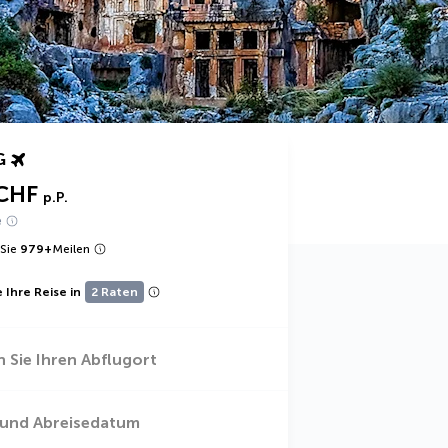
G
CHF
p.P.
e
Sie
979
+
Meilen
 Ihre Reise in
2 Raten
 Sie Ihren Abflugort
 und Abreisedatum