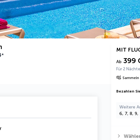
n
MIT FLU
4
*
399 
Ab
Für 2 Nächt
Sammeln 
Bezahlen Sie
Weitere A
6, 7, 8, 9
r
Wählen