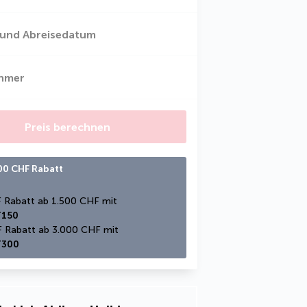
 und Abreisedatum
ehmer
Preis berechnen
300 CHF Rabatt
150 CHF Rabatt ab 1.500 CHF mit 
150
300 CHF Rabatt ab 3.000 CHF mit 
300