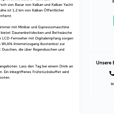
T
sch von Basar von Kalkan und Kalkan Yacht 
ähe ist 1,2 km von Kalkan Öffentlicher 
tfernt.
 Zimmer mit Minibar und Espressomaschine 
t bietet Daunenbettdecken und Bettwäsche 
e LCD-Fernseher mit Digitalempfang sorgen 
in WLAN-Internetzugang (kostenlos) zur 
t Duschen, die über Regenduschen und 
Unsere 
angeboten. Lass den Tag bei einem Drink an 
. Ein inbegriffenes Frühstücksbuffet wird 
boten.
Mo