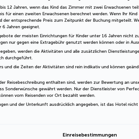
 2 bis 12 Jahren, wenn das Kind das Zimmer mit zwei Erwachsenen teil
eis für einen zweiten Erwachsenen berechnet werden. Wenn Ihr Kind o
d der entsprechende Preis zum Zeitpunkt der Buchung mitgeteilt. W
er 6 Jahren geeignet.
ebote der meisten Einrichtungen für Kinder unter 16 Jahren nicht zug
ungen nur gegen eine Extragebühr genutzt werden können oder in Ausn
geben, werden die Aktivitäten und alle zusätzlichen Dienstleistungen
sch durchgeführt.
und die Zeiten der Aktivitäten sind rein indikativ und können geände
der Reisebeschreibung enthalten sind, werden zur Bewertung an unser
ss Sonderwünsche gewährt werden. Nur der Dienstleister von Perfec
 können vom Reisenden vor Ort bezahlt werden.
ngen und der Unterkunft ausdrücklich angegeben, ist das Hotel nicht
Einreisebestimmungen