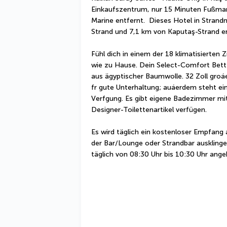
Einkaufszentrum, nur 15 Minuten Fußmar
Marine entfernt.  Dieses Hotel in Strandn
Strand und 7,1 km von Kaputaş-Strand en
Fühl dich in einem der 18 klimatisierten
wie zu Hause. Dein Select-Comfort Bet
aus ägyptischer Baumwolle. 32 Zoll groá
fr gute Unterhaltung; auáerdem steht e
Verfgung. Es gibt eigene Badezimmer mi
Designer-Toilettenartikel verfügen.
Es wird täglich ein kostenloser Empfang 
der Bar/Lounge oder Strandbar ausklingen
täglich von 08:30 Uhr bis 10:30 Uhr ange