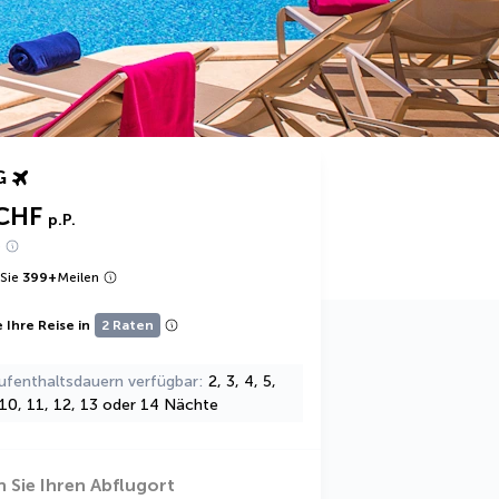
G
CHF
p.P.
e
Sie
399
+
Meilen
 Ihre Reise in
2 Raten
ufenthaltsdauern verfügbar
2, 3, 4, 5,
, 10, 11, 12, 13 oder 14 Nächte
 Sie Ihren Abflugort