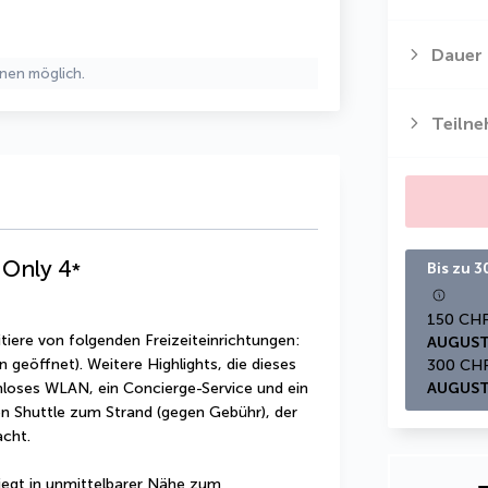
Dauer
nen möglich.
Teiln
s Only
4
*
Bis zu 
tiere von folgenden Freizeiteinrichtungen: 
AUGUST
eöffnet). Weitere Highlights, die dieses 
enloses WLAN, ein Concierge-Service und ein 
AUGUST
 Shuttle zum Strand (gegen Gebühr), der 
acht.
liegt in unmittelbarer Nähe zum 