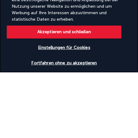
Nutzung unserer Website zu ermöglichen und um
Werbung auf Ihre Interessen abzustimmen und
statistische Daten zu erheben.
Machen Sie es sich gemütlich in dieser Bar am Wasser. 
Wunderbar romantisch, ist hier der perfekte Ort, um einen 
Akzeptieren und schließen
Moment der Geselligkeit bei einem exotischen Cocktail zu 
genießen. Sie können auch westliche und orientalische Gerichte 
Einstellungen für Cookies
probieren.
Verfügbarkeit überprüfen
Fortfahren ohne zu akzeptieren
Mehr anzeigen
Aktivitäten & Lifestyle
Lehnen Sie sich in einem Liegestuhl zurück und lassen Sie Ihren 
Blick zwischen dem wunderschönen Infinity-Pool, der Lagune 
und dem Himmel am Horizont hin und her schweifen. Der 
weiße Sandstrand ist nur wenige Schritte entfernt.