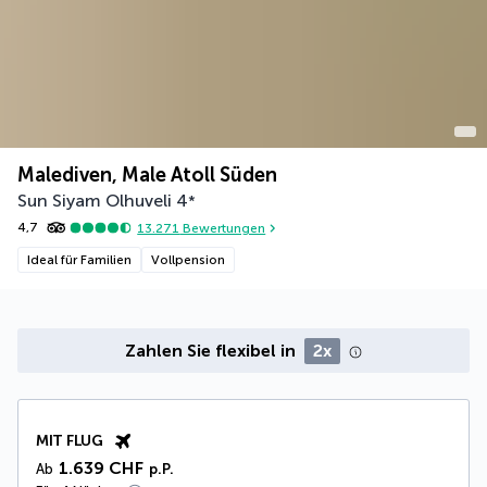
Malediven, Male Atoll Süden
Sun Siyam Olhuveli
4
*
4,7
13.271
Bewertungen
Ideal für Familien
Vollpension
Zahlen Sie flexibel in
2x
MIT FLUG
1.639 CHF
Ab
p.P.