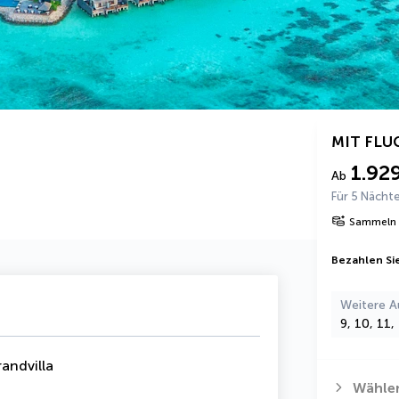
MIT FLU
1.92
Ab
Für 5 Nächt
Sammeln 
Bezahlen Sie
Weitere A
9, 10, 11
randvilla
Wählen