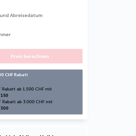
 und Abreisedatum
ehmer
Preis berechnen
300 CHF Rabatt
150 CHF Rabatt ab 1.500 CHF mit 
150
300 CHF Rabatt ab 3.000 CHF mit 
300