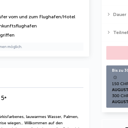
Dauer
sfer
vom und zum Flughafen/Hotel
nkunftsflughafen
Teiln
griffen
nen möglich.
Bis zu 
AUGUST
5
*
AUGUST
ürkisfarbenes, lauwarmes Wasser, Palmen, 
rise wiegen... Willkommen auf den 