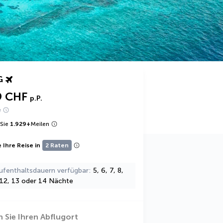
G
9 CHF
p.P.
e
Sie
1.929
+
Meilen
 Ihre Reise in
2 Raten
ufenthaltsdauern verfügbar
5, 6, 7, 8,
, 12, 13 oder 14 Nächte
 Sie Ihren Abflugort