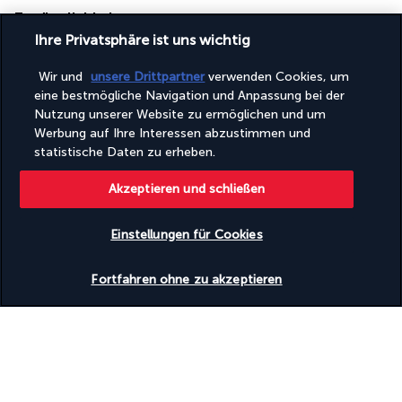
Zugänglichkeit
Ihre Privatsphäre ist uns wichtig
Rollstuhlgerecht
Wir und
unsere Drittpartner
verwenden Cookies, um
Nützliche Informationen
eine bestmögliche Navigation und Anpassung bei der
Nutzung unserer Website zu ermöglichen und um
Werbung auf Ihre Interessen abzustimmen und
statistische Daten zu erheben.
Akzeptieren und schließen
Turkish Airlines Holidays
Bewertet
4,2
/ 5
Einstellungen für Cookies
Verfügbarkeit überprüfen
Fortfahren ohne zu akzeptieren
Basierend auf
953
Meinungen