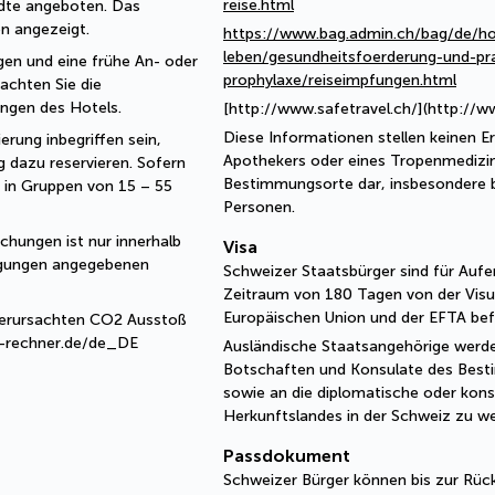
reise.html
dte angeboten. Das 
n angezeigt.
https://www.bag.admin.ch/bag/de/h
leben/gesundheitsfoerderung-und-pr
en und eine frühe An- oder 
prophylaxe/reiseimpfungen.html
achten Sie die 
ngen des Hotels. 
[http://www.safetravel.ch/](http://w
Diese Informationen stellen keinen Er
erung inbegriffen sein, 
Apothekers oder eines Tropenmedizin
 dazu reservieren. Sofern 
Bestimmungsorte dar, insbesondere b
 in Gruppen von 15 – 55 
Personen.
hungen ist nur innerhalb 
Visa
ngungen angegebenen 
Schweizer Staatsbürger sind für Aufe
Zeitraum von 180 Tagen von der Visum
Europäischen Union und der EFTA befr
 verursachten CO2 Ausstoß 
2-rechner.de/de_DE
Ausländische Staatsangehörige werde
Botschaften und Konsulate des Best
sowie an die diplomatische oder kons
Herkunftslandes in der Schweiz zu w
Passdokument
Schweizer Bürger können bis zur Rüc