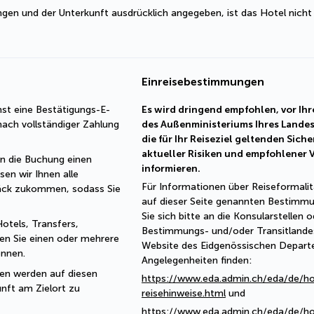
ngen und der Unterkunft ausdrücklich angegeben, ist das Hotel nicht
Einreisebestimmungen
st eine Bestätigungs-E-
Es wird dringend empfohlen, vor Ihre
ach vollständiger Zahlung 
des Außenministeriums Ihres Landes
die für Ihr Reiseziel geltenden Sich
aktueller Risiken und empfohlener
rn die Buchung einen 
informieren.
sen wir Ihnen alle 
Für Informationen über Reiseformali
ck zukommen, sodass Sie 
auf dieser Seite genannten Bestimmu
Sie sich bitte an die Konsularstellen
otels, Transfers, 
Bestimmungs- und/oder Transitlandes
ten Sie einen oder mehrere 
Website des Eidgenössischen Depart
önnen.
Angelegenheiten finden:
en werden auf diesen 
https://www.eda.admin.ch/eda/de/h
ft am Zielort zu 
reisehinweise.html
und
https://www.eda.admin.ch/eda/de/h