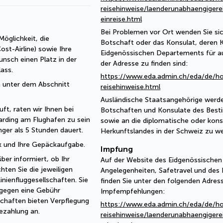
reisehinweise/laenderunabhaengigere
einreise.html
Bei Problemen vor Ort wenden Sie sic
öglichkeit, die 
Botschaft oder das Konsulat, deren 
t-Airline) sowie Ihre 
Eidgenössischen Departements für a
nsch einen Platz in der 
der Adresse zu finden sind:
ass.
https://www.eda.admin.ch/eda/de/h
 unter dem Abschnitt 
reisehinweise.html
Ausländische Staatsangehörige werde
ft, raten wir Ihnen bei 
Botschaften und Konsulate des Best
rding am Flughafen zu sein 
sowie an die diplomatische oder kons
ger als 5 Stunden dauert.
Herkunftslandes in der Schweiz zu w
ck und Ihre Gepäckaufgabe.
Impfung
r informiert, ob Ihr 
Auf der Website des Eidgenössische
hten Sie die jeweiligen 
Angelegenheiten, Safetravel und des
enfluggesellschaften. Sie 
finden Sie unter den folgenden Adres
gegen eine Gebühr 
Impfempfehlungen:
chaften bieten Verpflegung 
https://www.eda.admin.ch/eda/de/h
ezahlung an. 
reisehinweise/laenderunabhaengigere