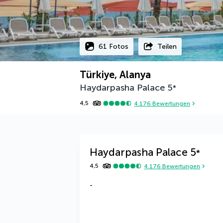
61 Fotos
Teilen
Türkiye, Alanya
Haydarpasha Palace
5
*
4,5
4.176
Bewertungen
Haydarpasha Palace
5
*
4,5
4.176
Bewertungen
-