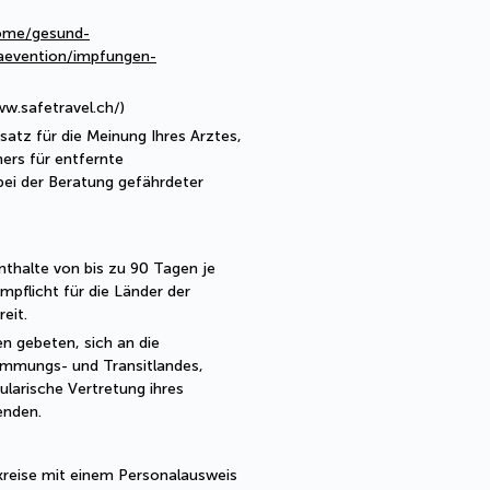
ome/gesund-
aevention/impfungen-
ww.safetravel.ch/)
satz für die Meinung Ihres Arztes,
ers für entfernte
ei der Beratung gefährdeter
nthalte von bis zu 90 Tagen je
pflicht für die Länder der
eit.
n gebeten, sich an die
immungs- und Transitlandes,
ularische Vertretung ihres
enden.
kreise mit einem Personalausweis