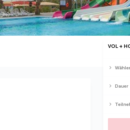
VOL + H
Wählen
Dauer
Teiln