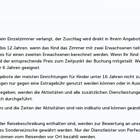
r ein Einzelzimmer verlangt, der Zuschlag wird direkt in Ihrem Angebo
 2 bis 12 Jahren, wenn das Kind das Zimmer mit zwei Erwachsenen teil
eis für einen zweiten Erwachsenen berechnet werden. Wenn Ihr Kind o
d der entsprechende Preis zum Zeitpunkt der Buchung mitgeteilt. W
er 6 Jahren geeignet.
ebote der meisten Einrichtungen für Kinder unter 16 Jahren nicht zug
ungen nur gegen eine Extragebühr genutzt werden können oder in Ausn
geben, werden die Aktivitäten und alle zusätzlichen Dienstleistungen
sch durchgeführt.
und die Zeiten der Aktivitäten sind rein indikativ und können geände
der Reisebeschreibung enthalten sind, werden zur Bewertung an unser
ss Sonderwünsche gewährt werden. Nur der Dienstleister von Perfec
 können vom Reisenden vor Ort bezahlt werden.