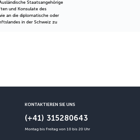
 Ausländische Staatsangehörige
ften und Konsulate des
ie an die diplomatische oder
nftslandes in der Schweiz zu
Stornierungsgarantie
Eine Stornierung ist bis zu 3
KONTAKTIEREN SIE UNS
(+41) 315280643
Montag bis Freitag von 10 bis 20 Uhr